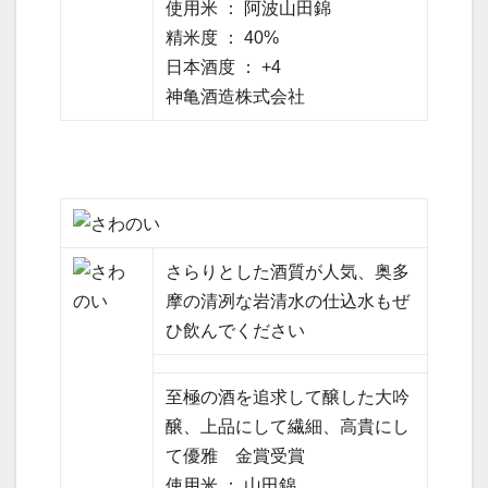
使用米 ： 阿波山田錦
精米度 ： 40%
日本酒度 ： +4
神亀酒造株式会社
さらりとした酒質が人気、奥多
摩の清冽な岩清水の仕込水もぜ
ひ飲んでください
至極の酒を追求して醸した大吟
醸、上品にして繊細、高貴にし
て優雅 金賞受賞
使用米 ： 山田錦