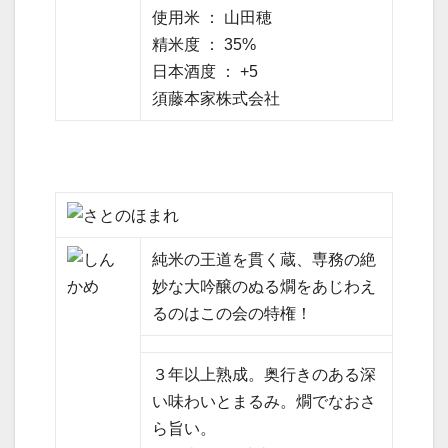
使用米 ： 山田穂
精米度 ： 35%
日本酒度 ： +5
須藤本家株式会社
純米の王道を貫く蔵、専務の絶
妙な大吟醸のぬる燗をあじわえ
るのはこの会の特権！
３年以上熟成。奥行きのある深
い味わいとまるみ。燗でなおさ
ら旨い。