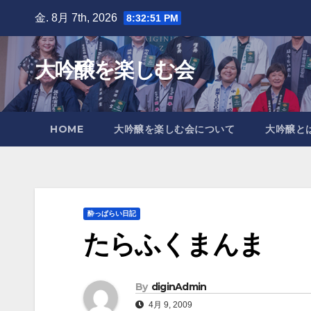
Skip
金. 8月 7th, 2026
8:32:51 PM
to
content
大吟醸を楽しむ会
HOME
大吟醸を楽しむ会について
大吟醸と
酔っぱらい日記
たらふくまんま
By
diginAdmin
4月 9, 2009