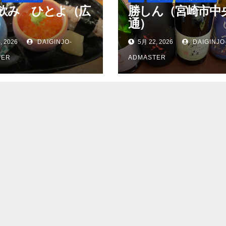
飲み ひとよ（広
勝しん（宮崎市中
）
通）
, 2026
DAIGINJO-
5月 22, 2026
DAIGINJO
TER
ADMASTER