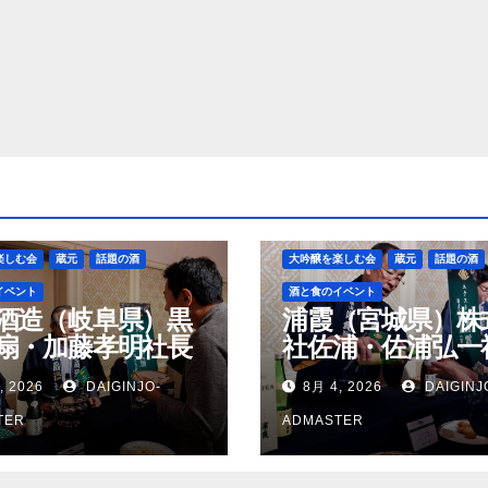
楽しむ会
蔵元
話題の酒
大吟醸を楽しむ会
蔵元
話題の酒
イベント
酒と食のイベント
酒造（岐阜県）黒
浦霞（宮城県）株
扇・加藤孝明社長
社佐浦・佐浦弘一
, 2026
DAIGINJO-
8月 4, 2026
DAIGINJ
TER
ADMASTER