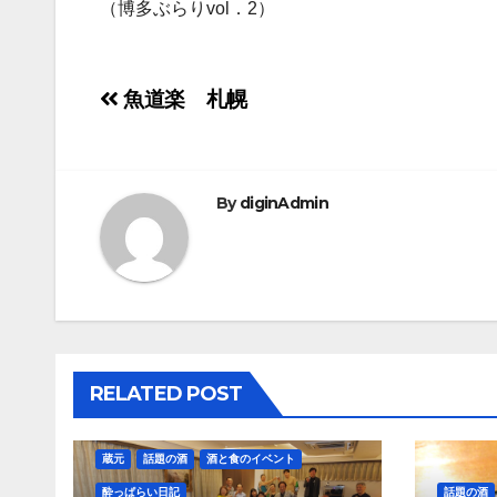
（博多ぶらりvol．2）
投
魚道楽 札幌
稿
ナ
By
diginAdmin
ビ
ゲ
ー
シ
RELATED POST
ョ
ン
蔵元
話題の酒
酒と食のイベント
酔っぱらい日記
話題の酒