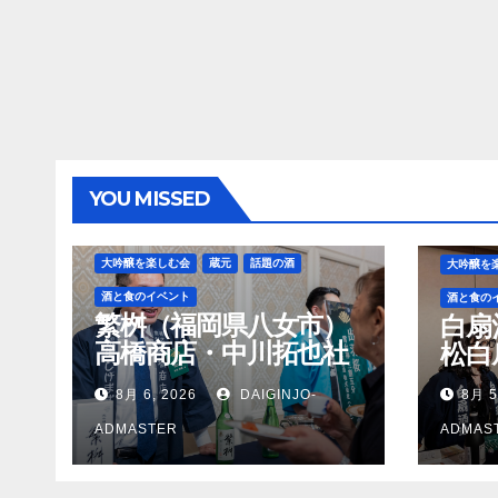
YOU MISSED
大吟醸を楽しむ会
蔵元
話題の酒
大吟醸を
酒と食のイベント
酒と食の
繁桝（福岡県八女市）
白扇
高橋商店・中川拓也社
松白
長
8月 6, 2026
DAIGINJO-
8月 5
ADMASTER
ADMAS