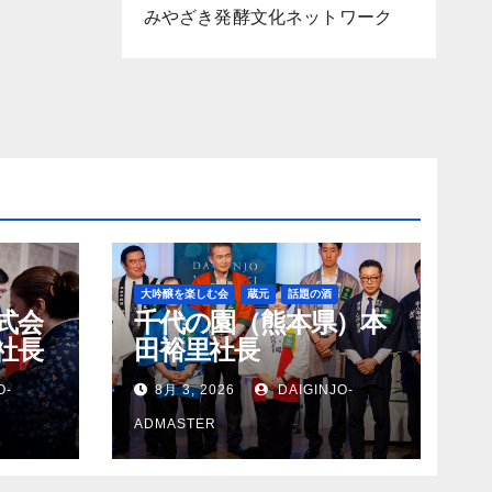
みやざき発酵文化ネットワーク
大吟醸を楽しむ会
蔵元
話題の酒
式会
千代の園（熊本県）本
社長
田裕里社長
O-
8月 3, 2026
DAIGINJO-
ADMASTER