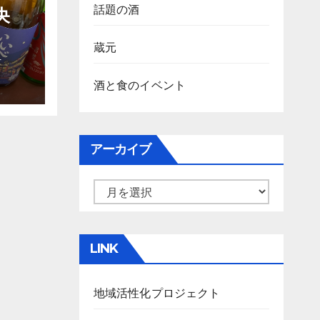
話題の酒
央
蔵元
-
酒と食のイベント
アーカイブ
ア
ー
カ
LINK
イ
ブ
地域活性化プロジェクト