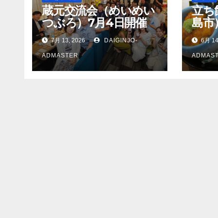
蔵元交流会（めいめい
立ち
つぶろ）7月4日開催
島市
7月 13, 2026
DAIGINJO-
6月 14
ADMASTER
ADMAS