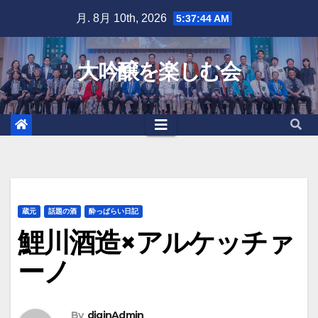
Skip
月. 8月 10th, 2026
5:37:46 AM
to
content
大吟醸を楽しむ会
蔵元
話題の酒
酔っぱらい日記
鯉川酒造×アルケッチァ
ーノ
By
diginAdmin