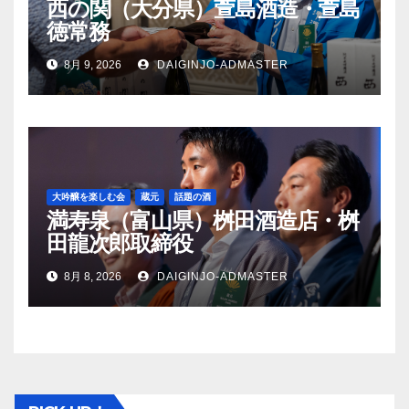
西の関（大分県）萱島酒造・萱島
徳常務
8月 9, 2026
DAIGINJO-ADMASTER
大吟醸を楽しむ会
蔵元
話題の酒
満寿泉（富山県）桝田酒造店・桝
田龍次郎取締役
8月 8, 2026
DAIGINJO-ADMASTER