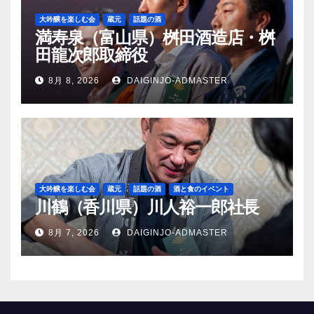
大吟醸を楽しむ会
蔵元
話題の酒
満寿泉（富山県）桝田酒造店・桝
田龍次郎取締役
8月 8, 2026
DAIGINJO-ADMASTER
大吟醸を楽しむ会
蔵元
話題の酒
酒と食のイベント
川鶴（香川県）川人裕一郎社長
8月 7, 2026
DAIGINJO-ADMASTER