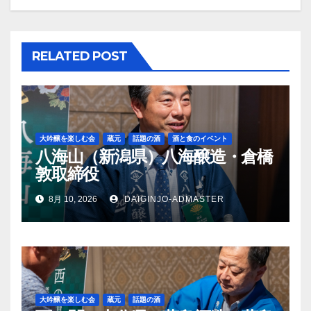
ー
シ
RELATED POST
ョ
ン
大吟醸を楽しむ会
蔵元
話題の酒
酒と食のイベント
八海山（新潟県）八海醸造・倉橋
敦取締役
8月 10, 2026
DAIGINJO-ADMASTER
大吟醸を楽しむ会
蔵元
話題の酒