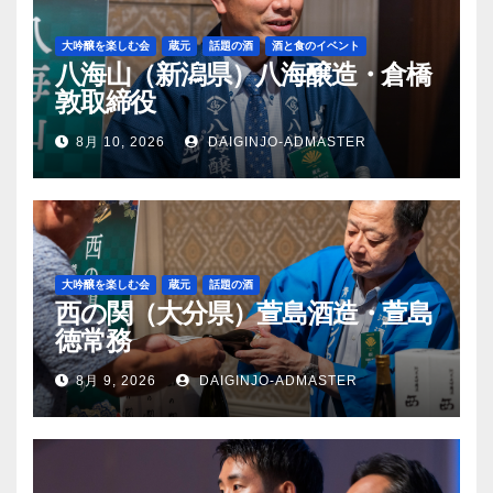
大吟醸を楽しむ会
蔵元
話題の酒
酒と食のイベント
八海山（新潟県）八海醸造・倉橋
敦取締役
8月 10, 2026
DAIGINJO-ADMASTER
大吟醸を楽しむ会
蔵元
話題の酒
西の関（大分県）萱島酒造・萱島
徳常務
8月 9, 2026
DAIGINJO-ADMASTER