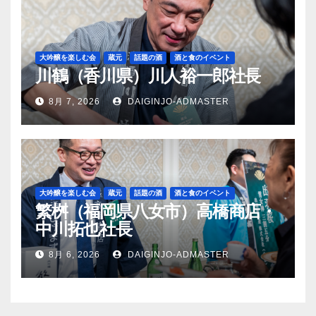
大吟醸を楽しむ会
蔵元
話題の酒
酒と食のイベント
川鶴（香川県）川人裕一郎社長
8月 7, 2026
DAIGINJO-ADMASTER
大吟醸を楽しむ会
蔵元
話題の酒
酒と食のイベント
繁桝（福岡県八女市）高橋商店・
中川拓也社長
8月 6, 2026
DAIGINJO-ADMASTER