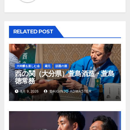
ー
シ
ョ
RELATED POST
ン
大吟醸を楽しむ会
蔵元
話題の酒
西の関（大分県）萱島酒造・萱島
徳常務
8月 9, 2026
DAIGINJO-ADMASTER