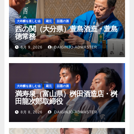
大吟醸を楽しむ会
蔵元
話題の酒
西の関（大分県）萱島酒造・萱島
徳常務
8月 9, 2026
DAIGINJO-ADMASTER
大吟醸を楽しむ会
蔵元
話題の酒
満寿泉（富山県）桝田酒造店・桝
田龍次郎取締役
8月 8, 2026
DAIGINJO-ADMASTER