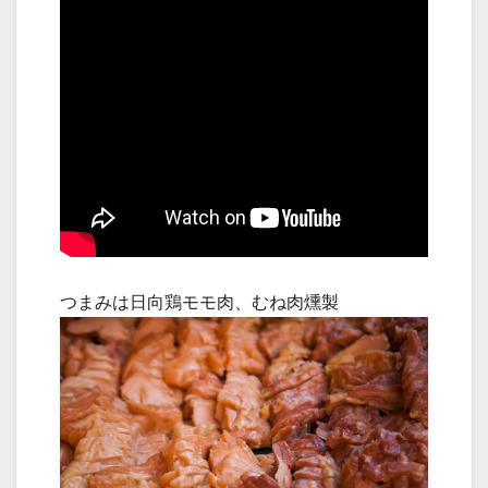
つまみは日向鶏モモ肉、むね肉燻製