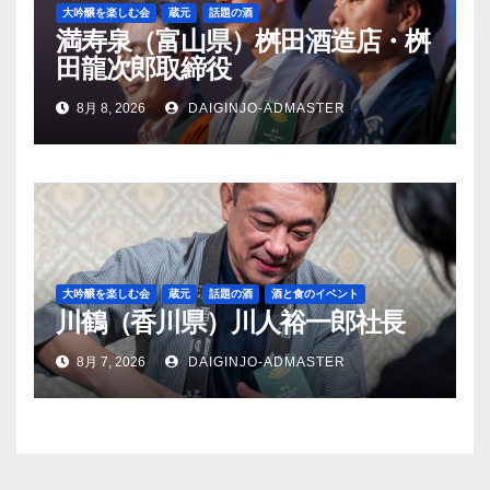
大吟醸を楽しむ会
蔵元
話題の酒
満寿泉（富山県）桝田酒造店・桝
田龍次郎取締役
8月 8, 2026
DAIGINJO-ADMASTER
大吟醸を楽しむ会
蔵元
話題の酒
酒と食のイベント
川鶴（香川県）川人裕一郎社長
8月 7, 2026
DAIGINJO-ADMASTER