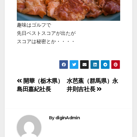
趣味はゴルフで
先日ベストスコアが出たが
スコアは秘密とか・・・・
投
開華（栃木県）
水芭蕉（群馬県）永
島田嘉紀社長
井則吉社長
稿
ナ
ビ
By
diginAdmin
ゲ