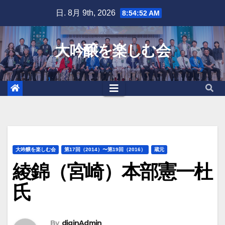
Skip
日. 8月 9th, 2026
8:54:53 AM
to
content
大吟醸を楽しむ会
大吟醸を楽しむ会
第17回（2014）〜第19回（2016）
蔵元
綾錦（宮崎）本部憲一杜
氏
By
diginAdmin