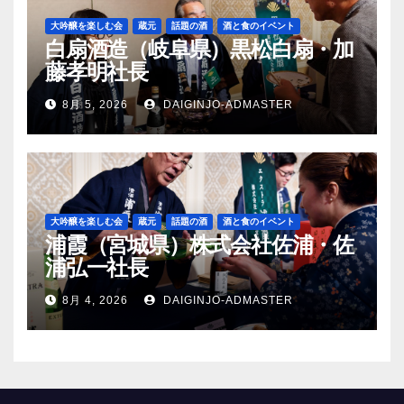
大吟醸を楽しむ会
蔵元
話題の酒
酒と食のイベント
白扇酒造（岐阜県）黒松白扇・加
藤孝明社長
8月 5, 2026
DAIGINJO-ADMASTER
大吟醸を楽しむ会
蔵元
話題の酒
酒と食のイベント
浦霞（宮城県）株式会社佐浦・佐
浦弘一社長
8月 4, 2026
DAIGINJO-ADMASTER