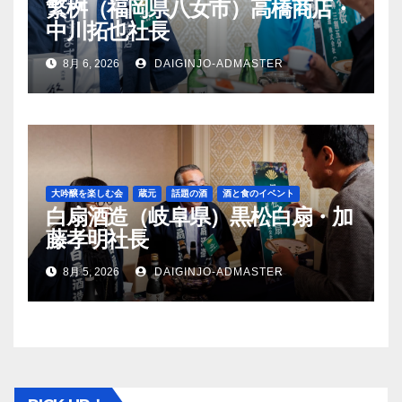
繁桝（福岡県八女市）高橋商店・
中川拓也社長
8月 6, 2026
DAIGINJO-ADMASTER
大吟醸を楽しむ会
蔵元
話題の酒
酒と食のイベント
白扇酒造（岐阜県）黒松白扇・加
藤孝明社長
8月 5, 2026
DAIGINJO-ADMASTER