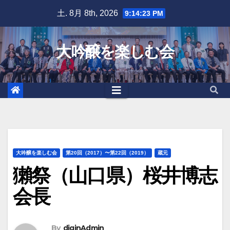
Skip
土. 8月 8th, 2026
9:14:24 PM
to
content
大吟醸を楽しむ会
大吟醸を楽しむ会
第20回（2017）〜第22回（2019）
蔵元
獺祭（山口県）桜井博志
会長
By
diginAdmin