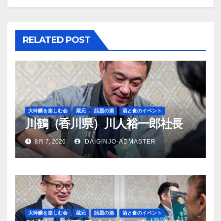
ー
シ
ョ
RELATED POST
ン
大吟醸を楽しむ会
蔵元
話題の酒
酒と食のイベント
川鶴（香川県）川人裕一郎社長
8月 7, 2026
DAIGINJO-ADMASTER
大吟醸を楽しむ会
蔵元
話題の酒
酒と食のイベント