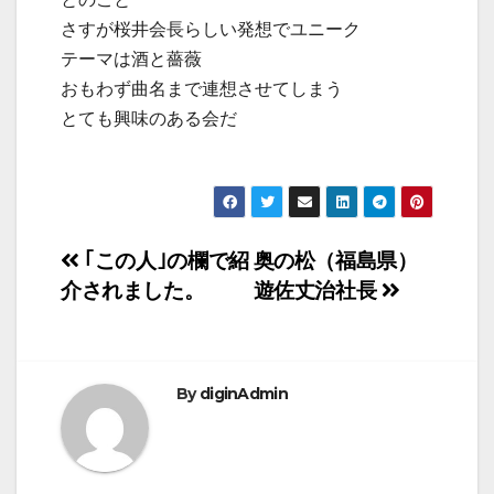
さすが桜井会長らしい発想でユニーク
テーマは酒と薔薇
おもわず曲名まで連想させてしまう
とても興味のある会だ
投
｢この人｣の欄で紹
奥の松（福島県）
介されました。
遊佐丈治社長
稿
ナ
ビ
By
diginAdmin
ゲ