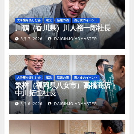
大吟醸を楽しむ会
蔵元
話題の酒
酒と食のイベント
川鶴（香川県）川人裕一郎社長
8月 7, 2026
DAIGINJO-ADMASTER
大吟醸を楽しむ会
蔵元
話題の酒
酒と食のイベント
繁桝（福岡県八女市）高橋商店・
中川拓也社長
8月 6, 2026
DAIGINJO-ADMASTER