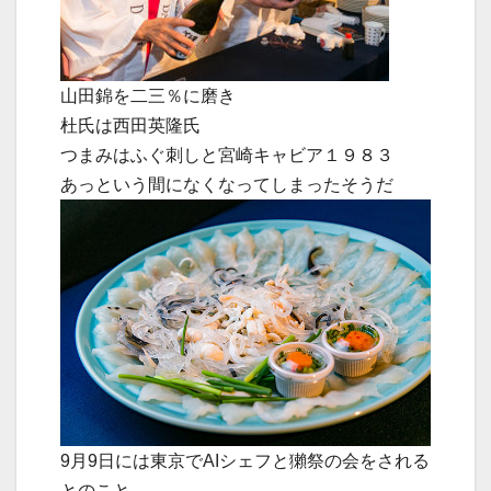
山田錦を二三％に磨き
杜氏は西田英隆氏
つまみはふぐ刺しと宮崎キャビア１９８３
あっという間になくなってしまったそうだ
9月9日には東京でAIシェフと獺祭の会をされる
とのこと