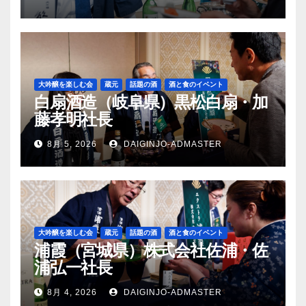
大吟醸を楽しむ会
蔵元
話題の酒
酒と食のイベント
白扇酒造（岐阜県）黒松白扇・加
藤孝明社長
8月 5, 2026
DAIGINJO-ADMASTER
大吟醸を楽しむ会
蔵元
話題の酒
酒と食のイベント
浦霞（宮城県）株式会社佐浦・佐
浦弘一社長
8月 4, 2026
DAIGINJO-ADMASTER