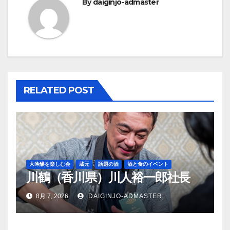
ビ
By
daiginjo-admaster
ゲ
ー
シ
ョ
RELATED POST
ン
大吟醸を楽しむ会
蔵元
話題の酒
酒と食のイベント
川鶴（香川県）川人裕一郎社長
8月 7, 2026
DAIGINJO-ADMASTER