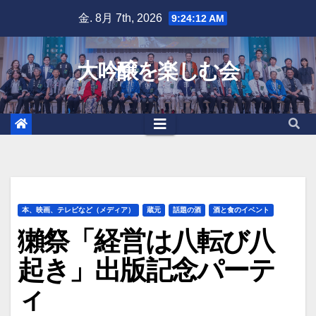
Skip
金. 8月 7th, 2026
9:24:13 AM
to
content
大吟醸を楽しむ会
本、映画、テレビなど（メディア）
蔵元
話題の酒
酒と食のイベント
獺祭「経営は八転び八
起き」出版記念パーテ
ィ