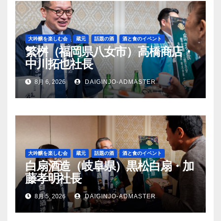
大吟醸を楽しむ会
蔵元
話題の酒
酒と食のイベント
繁桝（福岡県八女市）高橋商店・
中川拓也社長
8月 6, 2026
DAIGINJO-ADMASTER
大吟醸を楽しむ会
蔵元
話題の酒
酒と食のイベント
白扇酒造（岐阜県）黒松白扇・加
藤孝明社長
8月 5, 2026
DAIGINJO-ADMASTER