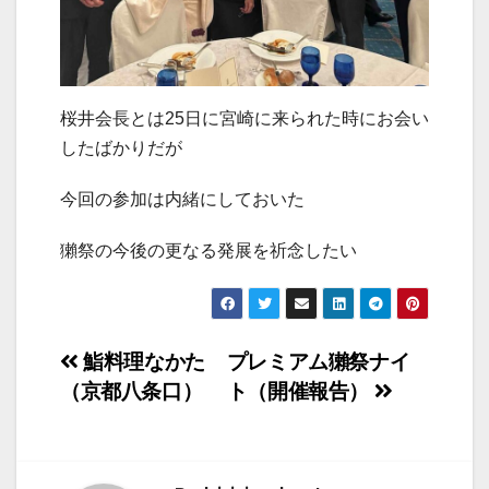
桜井会長とは25日に宮崎に来られた時にお会い
したばかりだが
今回の参加は内緒にしておいた
獺祭の今後の更なる発展を祈念したい
投
鮨料理なかた
プレミアム獺祭ナイ
（京都八条口）
ト（開催報告）
稿
ナ