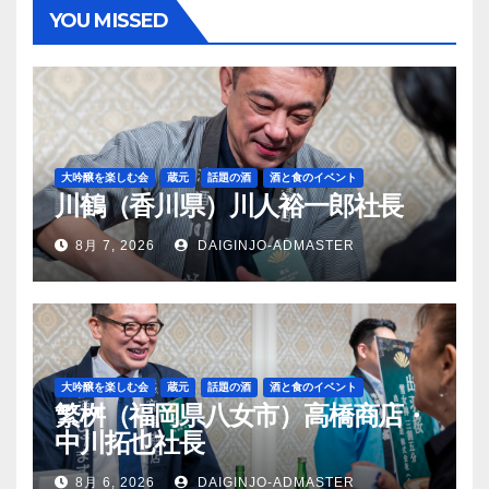
YOU MISSED
大吟醸を楽しむ会
蔵元
話題の酒
酒と食のイベント
川鶴（香川県）川人裕一郎社長
8月 7, 2026
DAIGINJO-ADMASTER
大吟醸を楽しむ会
蔵元
話題の酒
酒と食のイベント
繁桝（福岡県八女市）高橋商店・
中川拓也社長
8月 6, 2026
DAIGINJO-ADMASTER