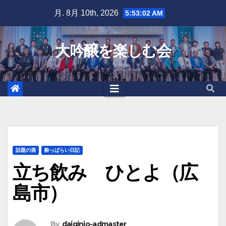
Skip
月. 8月 10th, 2026
5:53:04 AM
to
content
大吟醸を楽しむ会
話題の酒
酔っぱらい日記
立ち飲み ひとよ（広
島市）
By
daiginjo-admaster