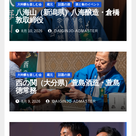
大吟醸を楽しむ会
蔵元
話題の酒
酒と食のイベント
八海山（新潟県）八海醸造・倉橋
敦取締役
8月 10, 2026
DAIGINJO-ADMASTER
大吟醸を楽しむ会
蔵元
話題の酒
西の関（大分県）萱島酒造・萱島
徳常務
8月 9, 2026
DAIGINJO-ADMASTER