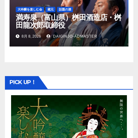
大吟醸を楽しむ会
蔵元
話題の酒
満寿泉（富山県）桝田酒造店・桝
田龍次郎取締役
8月 8, 2026
DAIGINJO-ADMASTER
PICK UP！