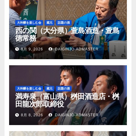
大吟醸を楽しむ会
蔵元
話題の酒
西の関（大分県）萱島酒造・萱島
徳常務
8月 9, 2026
DAIGINJO-ADMASTER
大吟醸を楽しむ会
蔵元
話題の酒
満寿泉（富山県）桝田酒造店・桝
田龍次郎取締役
8月 8, 2026
DAIGINJO-ADMASTER