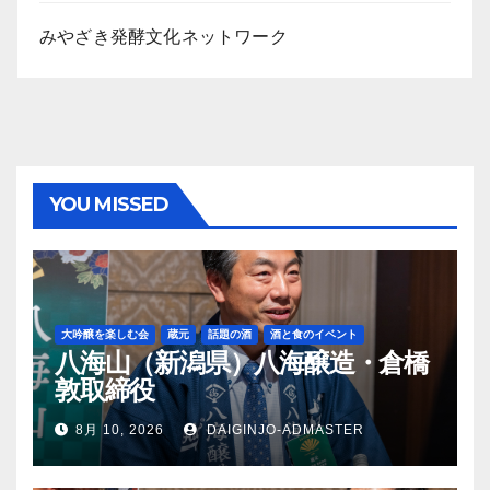
みやざき発酵文化ネットワーク
YOU MISSED
大吟醸を楽しむ会
蔵元
話題の酒
酒と食のイベント
八海山（新潟県）八海醸造・倉橋
敦取締役
8月 10, 2026
DAIGINJO-ADMASTER