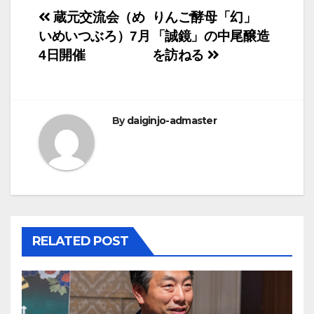
投
蔵元交流会（め
りんご酵母「幻」
いめいつぶろ）7月
「誠鏡」の中尾醸造
稿
4日開催
を訪ねる
ナ
ビ
By
daiginjo-admaster
ゲ
ー
シ
ョ
RELATED POST
ン