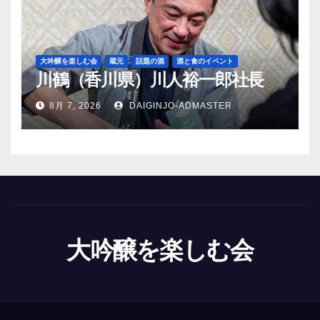
大吟醸を楽しむ会
蔵元
話題の酒
酒と食のイベント
川鶴（香川県）川人裕一郎社長
8月 7, 2026
DAIGINJO-ADMASTER
大吟醸を楽しむ会