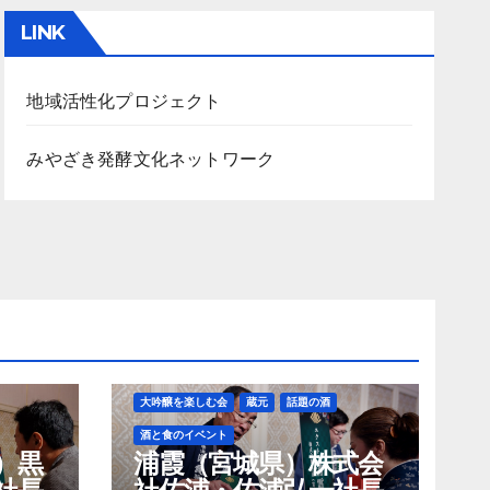
カ
LINK
イ
ブ
地域活性化プロジェクト
みやざき発酵文化ネットワーク
大吟醸を楽しむ会
蔵元
話題の酒
酒と食のイベント
）黒
浦霞（宮城県）株式会