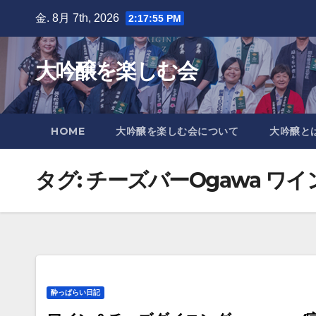
Skip
金. 8月 7th, 2026
2:17:56 PM
to
content
大吟醸を楽しむ会
HOME
大吟醸を楽しむ会について
大吟醸と
タグ:
チーズバーOgawa ワ
酔っぱらい日記