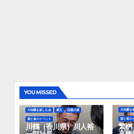
YOU MISSED
大吟醸を
大吟醸を楽しむ会
蔵元
話題の酒
酒と食の
酒と食のイベント
繁桝
川鶴（香川県）川人裕
高橋