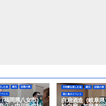
楽しむ会
蔵元
話題の酒
大吟醸を楽しむ会
蔵元
話題の酒
イベント
酒と食のイベント
（福岡県八女市）
白扇酒造（岐阜県
商店・中川拓也社