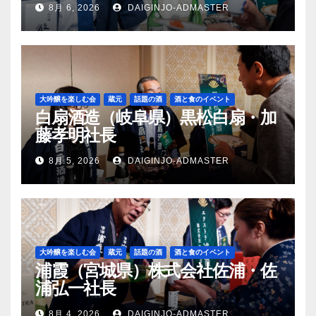
8月 6, 2026
DAIGINJO-ADMASTER
大吟醸を楽しむ会
蔵元
話題の酒
酒と食のイベント
白扇酒造（岐阜県）黒松白扇・加
藤孝明社長
8月 5, 2026
DAIGINJO-ADMASTER
大吟醸を楽しむ会
蔵元
話題の酒
酒と食のイベント
浦霞（宮城県）株式会社佐浦・佐
浦弘一社長
8月 4, 2026
DAIGINJO-ADMASTER