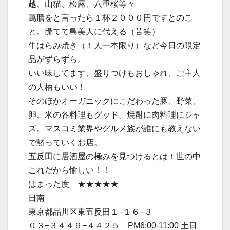
越、山猫、松露、八重桜等々
萬膳をと言ったら１杯２０００円ですとのこ
と。慌てて島美人に代える（苦笑）
牛はらみ焼き（１人一本限り）など今日の限定
品がずらずら。
いい味してます、盛りつけもおしゃれ、ご主人
の人柄もいい！
そのほかオーガニックにこだわった豚、野菜、
卵、米の各料理もグッド。焼酎に肉料理にジャ
ズ。マスコミ業界やグルメ族が誰にも教えない
で黙っていくお店。
五反田に居酒屋の極みを見つけるとは！世の中
これだから愉しい！！
はまった度 ★★★★★
日南
東京都品川区東五反田１−１６−３
０３−３４４９−４４２５ PM6:00-11:00 土日