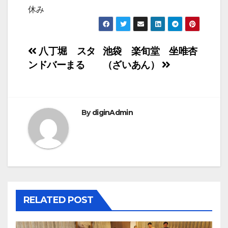
休み
投
八丁堀 スタ
池袋 楽旬堂 坐唯杏
ンドバーまる
（ざいあん）
稿
ナ
ビ
By
diginAdmin
ゲ
ー
シ
ョ
RELATED POST
ン