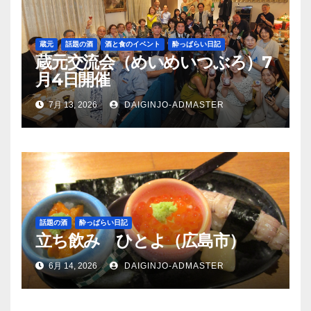
蔵元
話題の酒
酒と食のイベント
酔っぱらい日記
蔵元交流会（めいめいつぶろ）7
月4日開催
7月 13, 2026
DAIGINJO-ADMASTER
話題の酒
酔っぱらい日記
立ち飲み ひとよ（広島市）
6月 14, 2026
DAIGINJO-ADMASTER