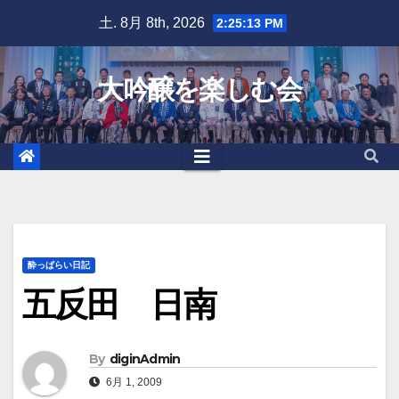
Skip
土. 8月 8th, 2026
2:25:14 PM
to
content
大吟醸を楽しむ会
酔っぱらい日記
五反田 日南
By
diginAdmin
6月 1, 2009