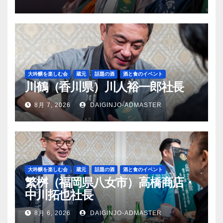
大吟醸を楽しむ会
蔵元
話題の酒
酒と食のイベント
川鶴（香川県）川人裕一郎社長
8月 7, 2026
DAIGINJO-ADMASTER
大吟醸を楽しむ会
蔵元
話題の酒
酒と食のイベント
繁桝（福岡県八女市）高橋商店・
中川拓也社長
8月 6, 2026
DAIGINJO-ADMASTER