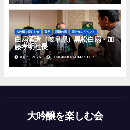
大吟醸を楽しむ会
蔵元
話題の酒
酒と食のイベント
白扇酒造（岐阜県）黒松白扇・加
藤孝明社長
8月 5, 2026
DAIGINJO-ADMASTER
大吟醸を楽しむ会