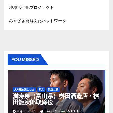
ブ
地域活性化プロジェクト
みやざき発酵文化ネットワーク
YOU MISSED
大吟醸を楽しむ会
蔵元
話題の酒
満寿泉（富山県）桝田酒造店・桝
田龍次郎取締役
8月 8, 2026
DAIGINJO-ADMASTER