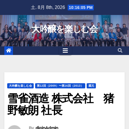
Skip
土. 8月 8th, 2026
10:16:06 PM
to
content
大吟醸を楽しむ会
大吟醸を楽しむ会
第12回（2009）〜第16回（2013）
蔵元
雪雀酒造 株式会社 猪
野敏朗 社長
By
diginAdmin