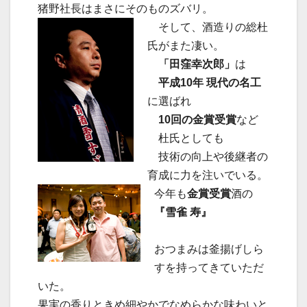
猪野社長はまさにそのものズバリ。
そして、酒造りの総杜
氏がまた凄い。
「田窪幸次郎」
は
平成10年 現代の名工
に選ばれ
10回の金賞受賞
など
杜氏としても
技術の向上や後継者の
育成に力を注いでいる。
今年も
金賞受賞
酒の
『雪雀 寿』
おつまみは釜揚げしら
すを持ってきていただ
いた。
果実の香りときめ細やかでなめらかな味わいと