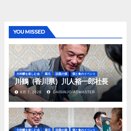
YOU MISSED
大吟醸を楽しむ会
蔵元
話題の酒
酒と食のイベント
川鶴（香川県）川人裕一郎社長
8月 7, 2026
DAIGINJO-ADMASTER
大吟醸を楽しむ会
蔵元
話題の酒
酒と食のイベント