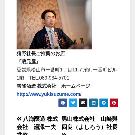
猪野社長ご推薦のお店
『蔵元屋』
愛媛県松山市一番町1丁目11-7 濱商一番町ビル
1階 TEL.089-934-5701
雪雀酒造 株式会社 ホームページ
http://www.yukisuzume.com/
投
八海醸造 株式
男山株式会社 山崎與
会社 湯澤一夫
四良（よしろう）社長
稿