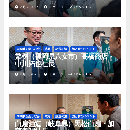
8月 7, 2026
DAIGINJO-ADMASTER
大吟醸を楽しむ会
蔵元
話題の酒
酒と食のイベント
繁桝（福岡県八女市）高橋商店・
中川拓也社長
8月 6, 2026
DAIGINJO-ADMASTER
大吟醸を楽しむ会
蔵元
話題の酒
酒と食のイベント
白扇酒造（岐阜県）黒松白扇・加