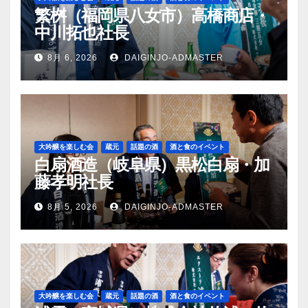
繁桝（福岡県八女市）高橋商店・
中川拓也社長
8月 6, 2026
DAIGINJO-ADMASTER
大吟醸を楽しむ会
蔵元
話題の酒
酒と食のイベント
白扇酒造（岐阜県）黒松白扇・加
藤孝明社長
8月 5, 2026
DAIGINJO-ADMASTER
大吟醸を楽しむ会
蔵元
話題の酒
酒と食のイベント