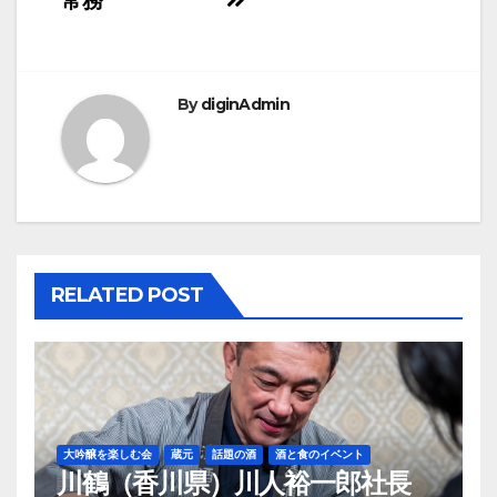
常務
ナ
ビ
By
diginAdmin
ゲ
ー
シ
ョ
RELATED POST
ン
大吟醸を楽しむ会
蔵元
話題の酒
酒と食のイベント
川鶴（香川県）川人裕一郎社長