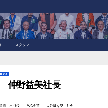
は…
スタッフ
話題の酒
 仲野益美社長
天童市 出羽桜 IWC金賞 大吟醸を楽しむ会