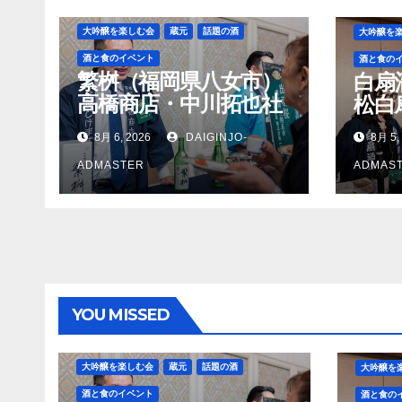
ョ
ン
大吟醸を楽しむ会
蔵元
話題の酒
大吟醸を
酒と食のイベント
酒と食の
繁桝（福岡県八女市）
白扇
高橋商店・中川拓也社
松白
長
8月 6, 2026
DAIGINJO-
8月 5,
ADMASTER
ADMAS
YOU MISSED
大吟醸を楽しむ会
蔵元
話題の酒
大吟醸を
酒と食のイベント
酒と食の