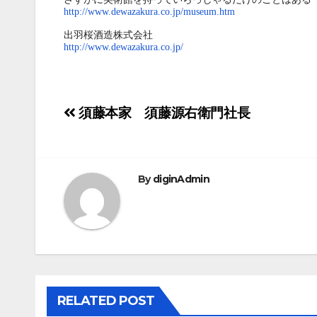
http://www.dewazakura.co.jp/museum.htm
出羽桜酒造株式会社
http://www.dewazakura.co.jp/
投
須藤本家 須藤源右衛門社長
稿
ナ
By
diginAdmin
ビ
ゲ
ー
シ
RELATED POST