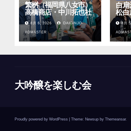
繁桝（福岡県八女市）
白扇
高橋商店・中川拓也社
松白
長
8月 6, 2026
DAIGINJO-
8月 5
ADMASTER
ADMAS
大吟醸を楽しむ会
Proudly powered by WordPress
|
Theme: Newsup by
Themeansar
.