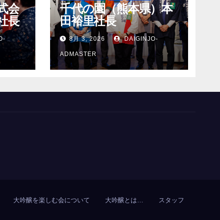
式会
千代の園（熊本県）本
社長
田裕里社長
O-
8月 3, 2026
DAIGINJO-
ADMASTER
大吟醸を楽しむ会について
大吟醸とは…
スタッフ