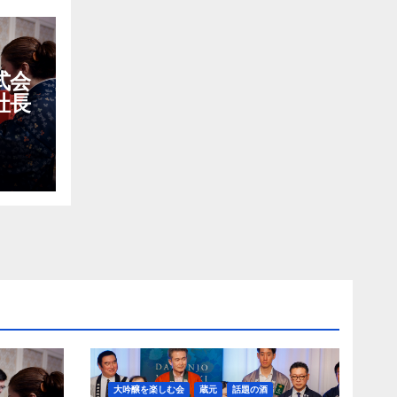
式会
社長
大吟醸を楽しむ会
蔵元
話題の酒