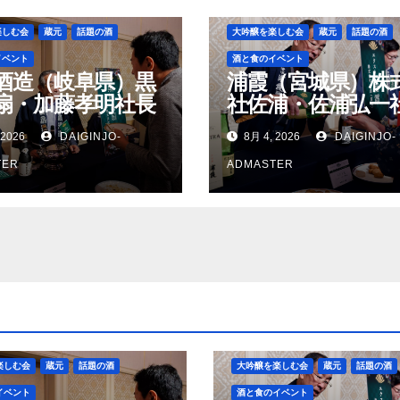
楽しむ会
蔵元
話題の酒
大吟醸を楽しむ会
蔵元
話題の酒
イベント
酒と食のイベント
酒造（岐阜県）黒
浦霞（宮城県）株
扇・加藤孝明社長
社佐浦・佐浦弘一
 2026
DAIGINJO-
8月 4, 2026
DAIGINJO-
TER
ADMASTER
楽しむ会
蔵元
話題の酒
大吟醸を楽しむ会
蔵元
話題の酒
イベント
酒と食のイベント