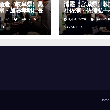
酒造（岐阜県）黒
浦霞（宮城県）株
扇・加藤孝明社長
社佐浦・佐浦弘一
, 2026
DAIGINJO-
8月 4, 2026
DAIGINJ
TER
ADMASTER
Home