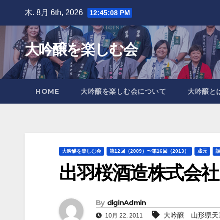
Skip
木. 8月 6th, 2026
12:45:09 PM
to
content
大吟醸を楽しむ会
HOME
大吟醸を楽しむ会について
大吟醸と
大吟醸を楽しむ会
第12回（2009）〜第16回（2013）
蔵元
出羽桜酒造株式会社
By
diginAdmin
大吟醸 山形県
10月 22, 2011