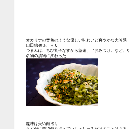
オカリナの音色のような優しい味わいと爽やかな大吟醸
山田錦40％、＋６
つまみは、ちび丸子なすから急遽、〝
おみづけ
〟など、
名物の漬物に変わった
趣味は美術館巡り
さすがに美術館を持っていらっしゃるだけのことはある