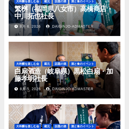
大吟醸を楽しむ会
蔵元
話題の酒
酒と食のイベント
繁桝（福岡県八女市）高橋商店・
中川拓也社長
8月 6, 2026
DAIGINJO-ADMASTER
大吟醸を楽しむ会
蔵元
話題の酒
酒と食のイベント
白扇酒造（岐阜県）黒松白扇・加
藤孝明社長
8月 5, 2026
DAIGINJO-ADMASTER
大吟醸を楽しむ会
蔵元
話題の酒
酒と食のイベント