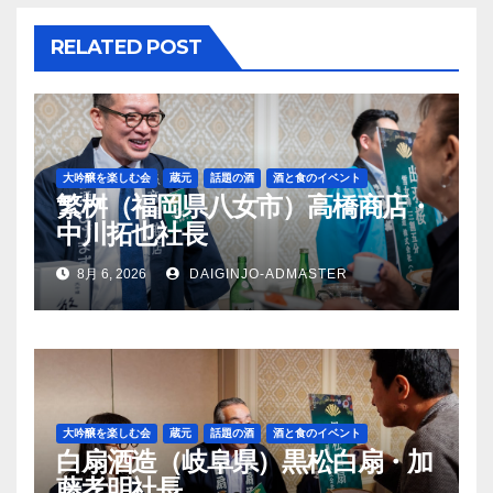
シ
ョ
RELATED POST
ン
大吟醸を楽しむ会
蔵元
話題の酒
酒と食のイベント
繁桝（福岡県八女市）高橋商店・
中川拓也社長
8月 6, 2026
DAIGINJO-ADMASTER
大吟醸を楽しむ会
蔵元
話題の酒
酒と食のイベント
白扇酒造（岐阜県）黒松白扇・加
藤孝明社長