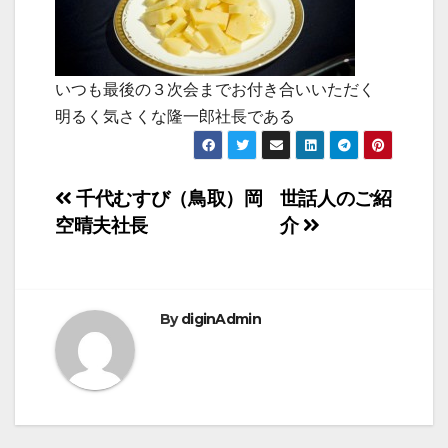
いつも最後の３次会までお付き合いいただく
明るく気さくな隆一郎社長である
投
千代むすび（鳥取）岡
世話人のご紹
空晴夫社長
介
稿
ナ
ビ
By
diginAdmin
ゲ
ー