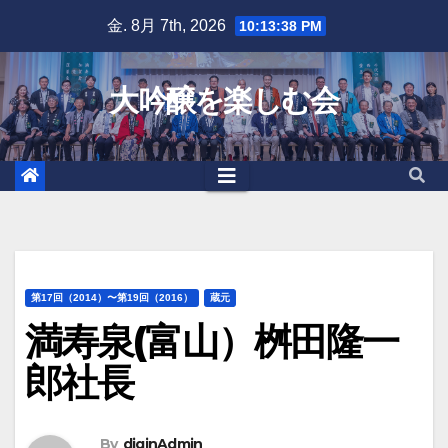
Skip
金. 8月 7th, 2026
10:13:38 PM
to
content
大吟醸を楽しむ会
第17回（2014）〜第19回（2016）
蔵元
満寿泉(富山）桝田隆一
郎社長
By
diginAdmin