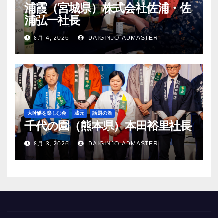
浦霞（宮城県）株式会社佐浦・佐
浦弘一社長
8月 4, 2026
DAIGINJO-ADMASTER
大吟醸を楽しむ会
蔵元
話題の酒
千代の園（熊本県）本田裕里社長
8月 3, 2026
DAIGINJO-ADMASTER