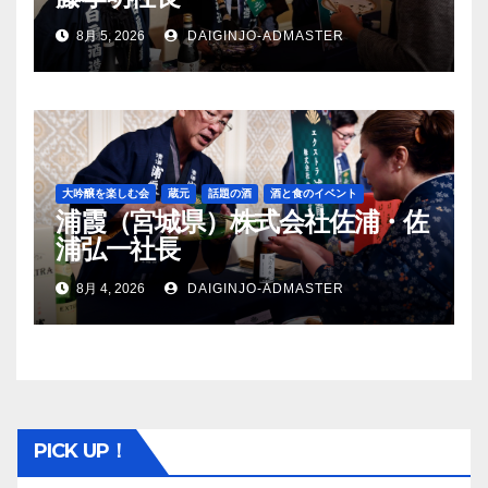
8月 5, 2026
DAIGINJO-ADMASTER
大吟醸を楽しむ会
蔵元
話題の酒
酒と食のイベント
浦霞（宮城県）株式会社佐浦・佐
浦弘一社長
8月 4, 2026
DAIGINJO-ADMASTER
PICK UP！