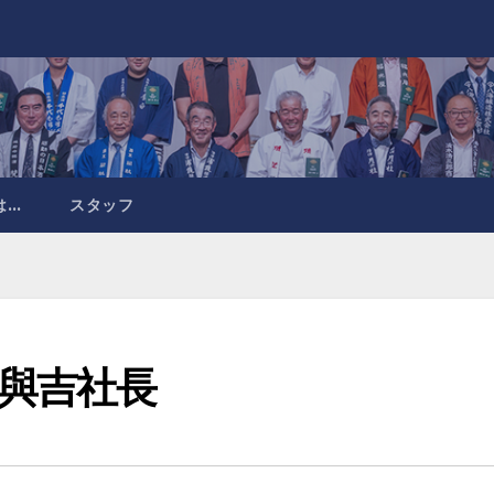
は…
スタッフ
與吉社長