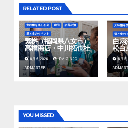
シ
RELATED POST
ョ
ン
大吟醸を楽しむ会
蔵元
話題の酒
大吟醸を
酒と食のイベント
酒と食の
繁桝（福岡県八女市）
白扇
高橋商店・中川拓也社
松白
長
8月 6, 2026
DAIGINJO-
8月 5,
ADMASTER
ADMAS
YOU MISSED