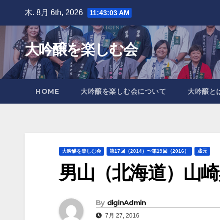
Skip
木. 8月 6th, 2026
11:43:04 AM
to
content
大吟醸を楽しむ会
HOME
大吟醸を楽しむ会について
大吟醸と
大吟醸を楽しむ会
第17回（2014）〜第19回（2016）
蔵元
男山（北海道）山崎
By
diginAdmin
7月 27, 2016