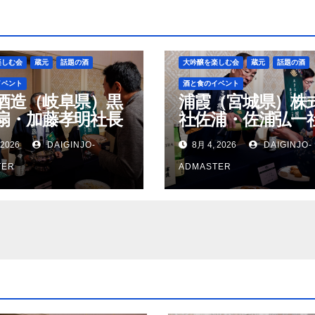
楽しむ会
蔵元
話題の酒
大吟醸を楽しむ会
蔵元
話題の酒
イベント
酒と食のイベント
酒造（岐阜県）黒
浦霞（宮城県）株
扇・加藤孝明社長
社佐浦・佐浦弘一
 2026
DAIGINJO-
8月 4, 2026
DAIGINJO-
TER
ADMASTER