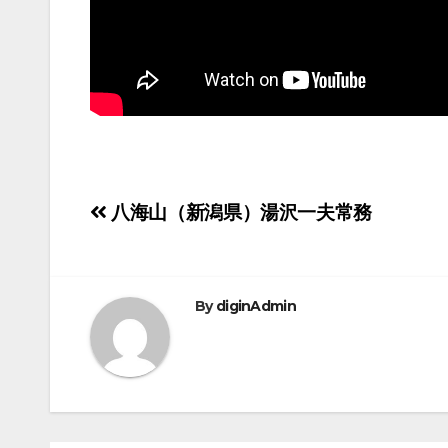
投
八海山（新潟県）湯沢一夫常務
稿
ナ
By
diginAdmin
ビ
ゲ
ー