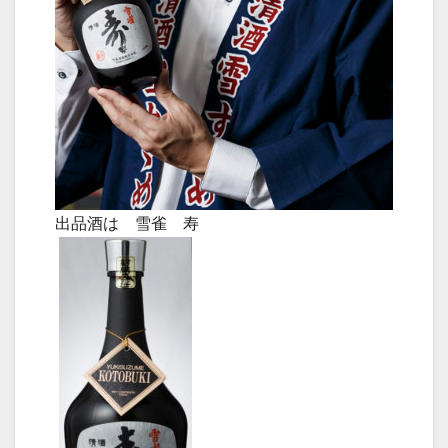
出品酒は 雪雀 寿