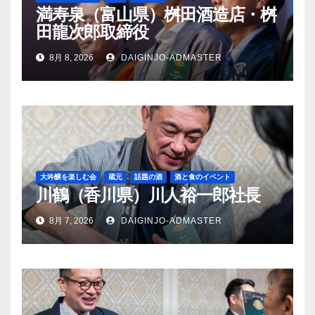
満寿泉（富山県）桝田酒造店・桝
田龍次郎取締役
8月 8, 2026
DAIGINJO-ADMASTER
大吟醸を楽しむ会
蔵元
話題の酒
酒と食のイベント
川鶴（香川県）川人裕一郎社長
8月 7, 2026
DAIGINJO-ADMASTER