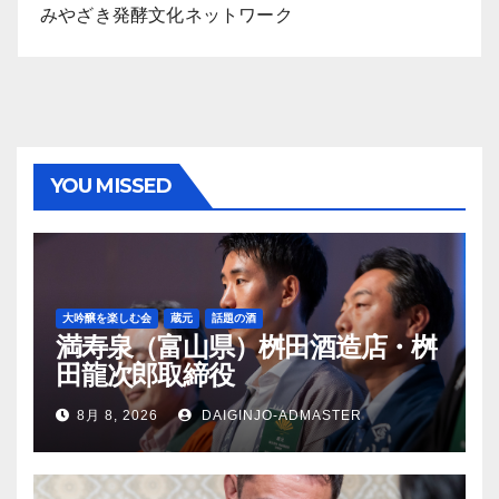
みやざき発酵文化ネットワーク
YOU MISSED
大吟醸を楽しむ会
蔵元
話題の酒
満寿泉（富山県）桝田酒造店・桝
田龍次郎取締役
8月 8, 2026
DAIGINJO-ADMASTER