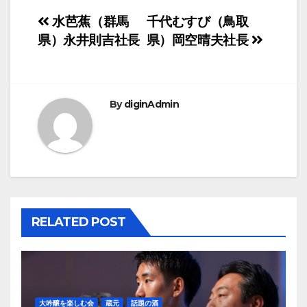
投
水芭蕉（群馬
千代むすび（鳥取
県）永井則吉社長
県）岡空晴夫社長
稿
ナ
ビ
By
diginAdmin
ゲ
ー
シ
ョ
RELATED POST
ン
大吟醸を楽しむ会
蔵元
話題の酒