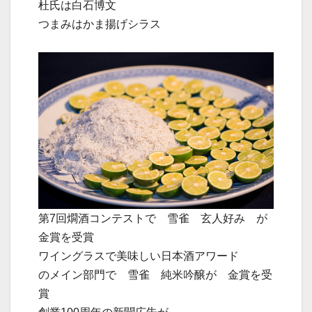
杜氏は白石博文
つまみはかま揚げシラス
第7回燗酒コンテストで 雪雀 玄人好み が
金賞を受賞
ワイングラスで美味しい日本酒アワード
のメイン部門で 雪雀 純米吟醸が 金賞を受
賞