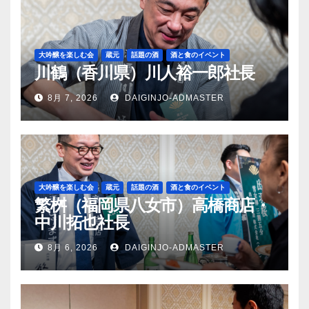
大吟醸を楽しむ会
蔵元
話題の酒
酒と食のイベント
川鶴（香川県）川人裕一郎社長
8月 7, 2026
DAIGINJO-ADMASTER
大吟醸を楽しむ会
蔵元
話題の酒
酒と食のイベント
繁桝（福岡県八女市）高橋商店・
中川拓也社長
8月 6, 2026
DAIGINJO-ADMASTER