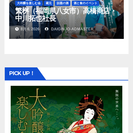
大吟醸を楽しむ会
蔵元
話題の酒
酒と食のイベント
繁桝（福岡県八女市）高橋商店・
中川拓也社長
8月 6, 2026
DAIGINJO-ADMASTER
PICK UP！