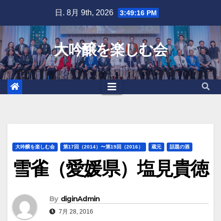
Skip
日. 8月 9th, 2026
3:49:17 PM
to
content
大吟醸を楽しむ会
大吟醸を楽しむ会
第17回（2014）〜第19回（2016）
蔵元
話題の酒
雪雀（愛媛県）塩見貴徳
By
diginAdmin
7月 28, 2016