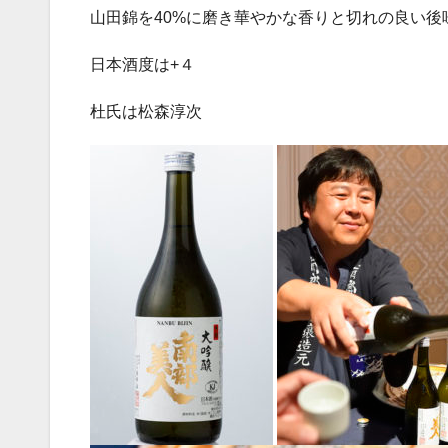
山田錦を
40%
に磨き華やかな香りと切れの良い後
日本酒度は
+
４
杜氏は松森淳次