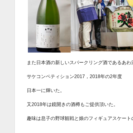
また日本酒の新しいスパークリング酒であるあわ
サケコンペティション
2017
，
2018
年の
2
年度
日本一に輝いた。
又2018年は鏡開きの酒樽もご提供頂いた。
趣味は息子の野球観戦と娘のフィギュアスケート