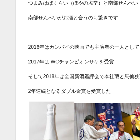
つまみはばくらい（ほやの塩辛）と南部せんべい
南部せんべいがお酒と合うのも驚きです
2016
年はカンパイの映画でも主演者の一人として
2017
年は
IWC
チャンピオンサケを受賞
そして
2018
年は全国新酒鑑評会で本社蔵と馬仙狭
2
年連続となるダブル金賞を受賞した