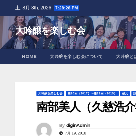
Skip
土. 8月 8th, 2026
7:28:29 PM
to
content
大吟醸を楽しむ会
HOME
大吟醸を楽しむ会について
大吟醸と
大吟醸を楽しむ会
第20回（2017）〜第22回（2019）
蔵元
南部美人（久慈浩介
By
diginAdmin
7月 19, 2018