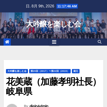
Skip
日. 8月 9th, 2026
11:17:47 AM
to
content
大吟醸を楽しむ会
大吟醸を楽しむ会
第20回（2017）〜第22回（2019）
蔵元
花美蔵（加藤孝明社長）
岐阜県
By
diginAdmin