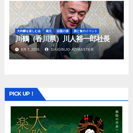
大吟醸を楽しむ会
蔵元
話題の酒
酒と食のイベント
川鶴（香川県）川人裕一郎社長
8月 7, 2026
DAIGINJO-ADMASTER
PICK UP！