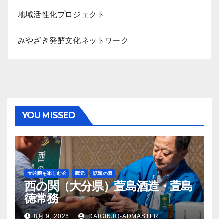
ブ
地域活性化プロジェクト
みやざき発酵文化ネットワーク
YOU MISSED
大吟醸を楽しむ会
蔵元
話題の酒
西の関（大分県）萱島酒造・萱島
徳常務
8月 9, 2026
DAIGINJO-ADMASTER