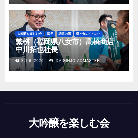
大吟醸を楽しむ会
蔵元
話題の酒
酒と食のイベント
繁桝（福岡県八女市）高橋商店・
中川拓也社長
8月 6, 2026
DAIGINJO-ADMASTER
大吟醸を楽しむ会