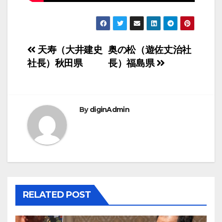
投
天寿（大井建史
奥の松（遊佐丈治社
社長）秋田県
長）福島県
稿
ナ
ビ
By
diginAdmin
ゲ
ー
シ
ョ
RELATED POST
ン