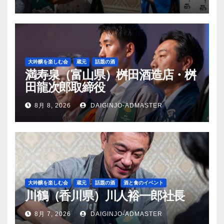
大吟醸を楽しむ会
蔵元
話題の酒
満寿泉（富山県）桝田酒造店・桝
田龍次郎取締役
8月 8, 2026
DAIGINJO-ADMASTER
大吟醸を楽しむ会
蔵元
話題の酒
酒と食のイベント
川鶴（香川県）川人裕一郎社長
8月 7, 2026
DAIGINJO-ADMASTER