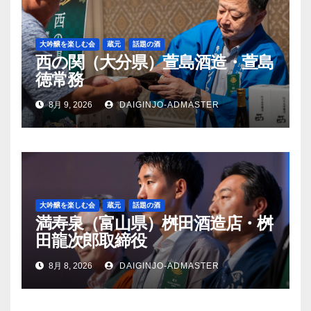
大吟醸を楽しむ会
蔵元
話題の酒
西の関（大分県）萱島酒造・萱島
徳常務
8月 9, 2026
DAIGINJO-ADMASTER
大吟醸を楽しむ会
蔵元
話題の酒
満寿泉（富山県）桝田酒造店・桝
田龍次郎取締役
8月 8, 2026
DAIGINJO-ADMASTER