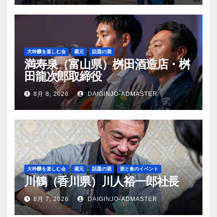
大吟醸を楽しむ会
蔵元
話題の酒
満寿泉（富山県）桝田酒造店・桝
田龍次郎取締役
8月 8, 2026
DAIGINJO-ADMASTER
大吟醸を楽しむ会
蔵元
話題の酒
酒と食のイベント
川鶴（香川県）川人裕一郎社長
8月 7, 2026
DAIGINJO-ADMASTER