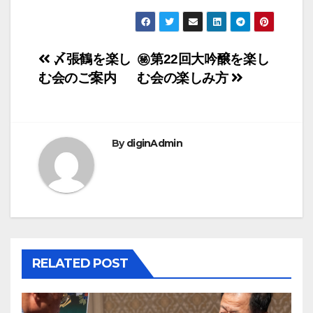
投
〆張鶴を楽し
㊙︎第22回大吟醸を楽し
む会のご案内
む会の楽しみ方
稿
ナ
ビ
By
diginAdmin
ゲ
ー
シ
ョ
RELATED POST
ン