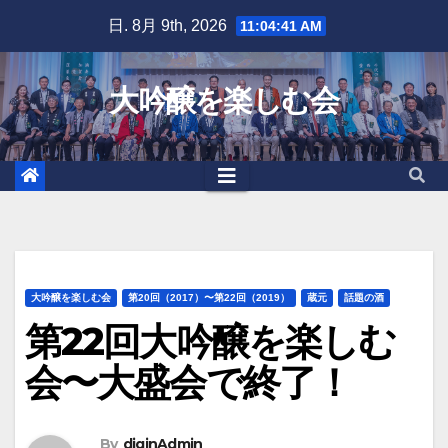
Skip
日. 8月 9th, 2026
11:04:43 AM
to
content
大吟醸を楽しむ会
大吟醸を楽しむ会
第20回（2017）〜第22回（2019）
蔵元
話題の酒
第22回大吟醸を楽しむ
会〜大盛会で終了！
By
diginAdmin