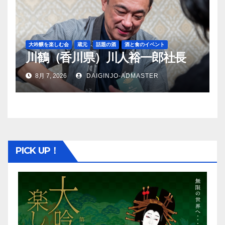
大吟醸を楽しむ会
蔵元
話題の酒
酒と食のイベント
川鶴（香川県）川人裕一郎社長
8月 7, 2026
DAIGINJO-ADMASTER
PICK UP！