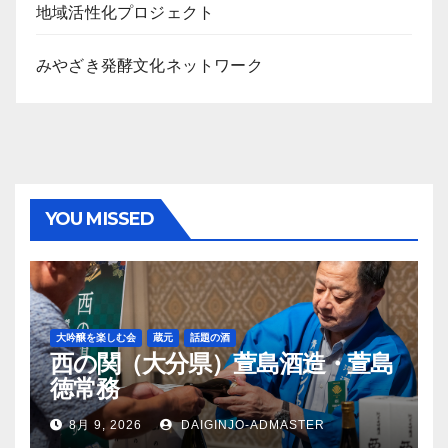
地域活性化プロジェクト
みやざき発酵文化ネットワーク
YOU MISSED
大吟醸を楽しむ会
蔵元
話題の酒
西の関（大分県）萱島酒造・萱島
徳常務
8月 9, 2026
DAIGINJO-ADMASTER