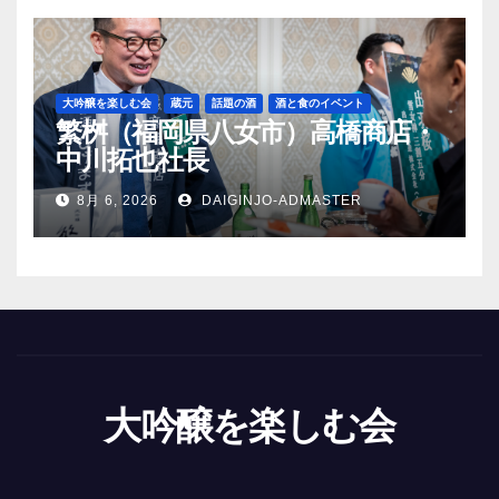
大吟醸を楽しむ会
蔵元
話題の酒
酒と食のイベント
繁桝（福岡県八女市）高橋商店・
中川拓也社長
8月 6, 2026
DAIGINJO-ADMASTER
大吟醸を楽しむ会