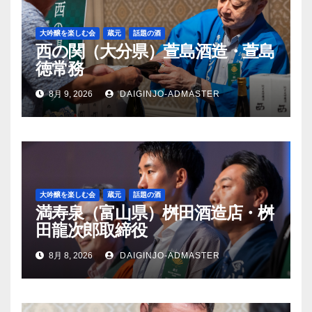
大吟醸を楽しむ会
蔵元
話題の酒
西の関（大分県）萱島酒造・萱島
徳常務
8月 9, 2026
DAIGINJO-ADMASTER
大吟醸を楽しむ会
蔵元
話題の酒
満寿泉（富山県）桝田酒造店・桝
田龍次郎取締役
8月 8, 2026
DAIGINJO-ADMASTER