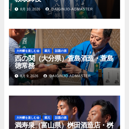
8月 10, 2026
DAIGINJO-ADMASTER
大吟醸を楽しむ会
蔵元
話題の酒
西の関（大分県）萱島酒造・萱島
徳常務
8月 9, 2026
DAIGINJO-ADMASTER
大吟醸を楽しむ会
蔵元
話題の酒
満寿泉（富山県）桝田酒造店・桝