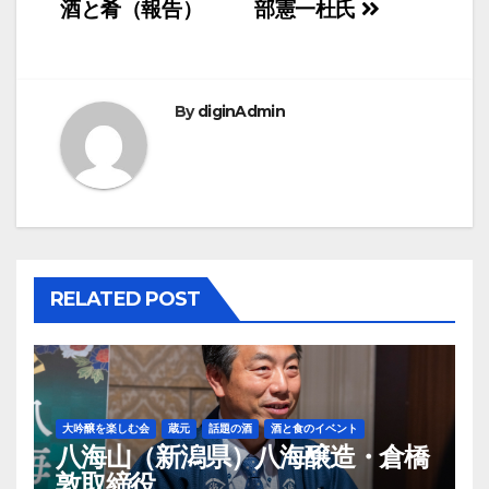
酒と肴（報告）
部憲一杜氏
稿
ナ
ビ
By
diginAdmin
ゲ
ー
シ
ョ
RELATED POST
ン
大吟醸を楽しむ会
蔵元
話題の酒
酒と食のイベント
八海山（新潟県）八海醸造・倉橋
敦取締役