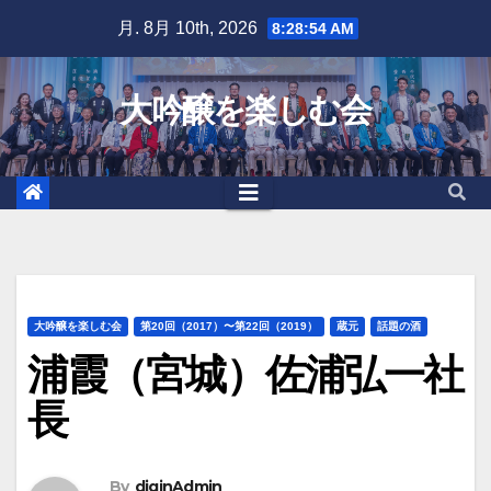
Skip
月. 8月 10th, 2026
8:28:55 AM
to
content
大吟醸を楽しむ会
大吟醸を楽しむ会
第20回（2017）〜第22回（2019）
蔵元
話題の酒
浦霞（宮城）佐浦弘一社
長
By
diginAdmin