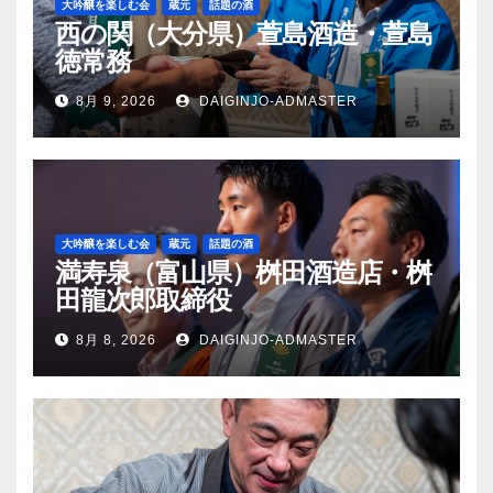
大吟醸を楽しむ会
蔵元
話題の酒
西の関（大分県）萱島酒造・萱島
徳常務
8月 9, 2026
DAIGINJO-ADMASTER
大吟醸を楽しむ会
蔵元
話題の酒
満寿泉（富山県）桝田酒造店・桝
田龍次郎取締役
8月 8, 2026
DAIGINJO-ADMASTER