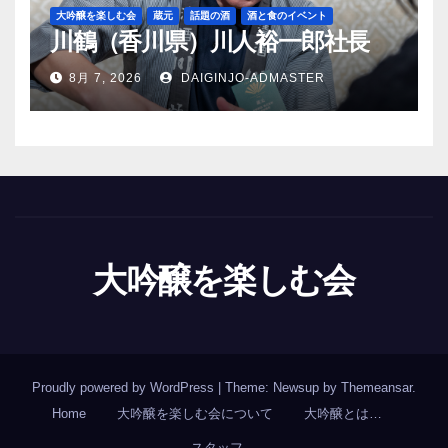
大吟醸を楽しむ会
蔵元
話題の酒
酒と食のイベント
川鶴（香川県）川人裕一郎社長
8月 7, 2026
DAIGINJO-ADMASTER
大吟醸を楽しむ会
Proudly powered by WordPress
|
Theme: Newsup by
Themeansar
.
Home
大吟醸を楽しむ会について
大吟醸とは…
スタッフ