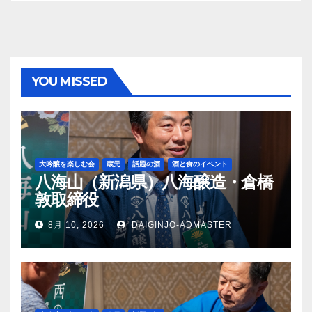
YOU MISSED
大吟醸を楽しむ会
蔵元
話題の酒
酒と食のイベント
八海山（新潟県）八海醸造・倉橋
敦取締役
8月 10, 2026
DAIGINJO-ADMASTER