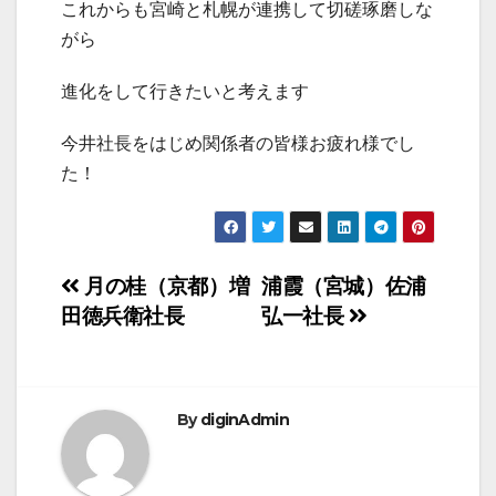
これからも宮崎と札幌が連携して切磋琢磨しな
がら
進化をして行きたいと考えます
今井社長をはじめ関係者の皆様お疲れ様でし
た！
投
月の桂（京都）増
浦霞（宮城）佐浦
田徳兵衛社長
弘一社長
稿
ナ
ビ
By
diginAdmin
ゲ