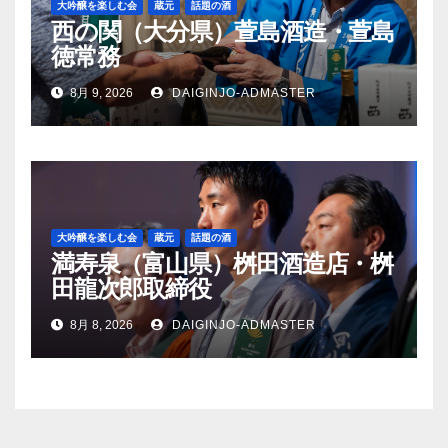
大吟醸を楽しむ会
蔵元
話題の酒
西の関（大分県）萱島酒造・萱島
徳常務
8月 9, 2026
DAIGINJO-ADMASTER
大吟醸を楽しむ会
蔵元
話題の酒
満寿泉（富山県）桝田酒造店・桝
田龍次郎取締役
8月 8, 2026
DAIGINJO-ADMASTER