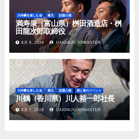
大吟醸を楽しむ会
蔵元
話題の酒
満寿泉（富山県）桝田酒造店・桝
田龍次郎取締役
8月 8, 2026
DAIGINJO-ADMASTER
大吟醸を楽しむ会
蔵元
話題の酒
酒と食のイベント
川鶴（香川県）川人裕一郎社長
8月 7, 2026
DAIGINJO-ADMASTER