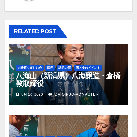
ー
シ
ョ
RELATED POST
ン
大吟醸を楽しむ会
蔵元
話題の酒
酒と食のイベント
八海山（新潟県）八海醸造・倉橋
敦取締役
8月 10, 2026
DAIGINJO-ADMASTER