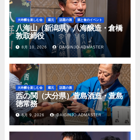
大吟醸を楽しむ会
蔵元
話題の酒
酒と食のイベント
八海山（新潟県）八海醸造・倉橋
敦取締役
8月 10, 2026
DAIGINJO-ADMASTER
大吟醸を楽しむ会
蔵元
話題の酒
西の関（大分県）萱島酒造・萱島
徳常務
8月 9, 2026
DAIGINJO-ADMASTER