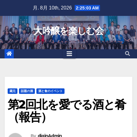
Skip
月. 8月 10th, 2026
2:25:04 AM
to
content
大吟醸を楽しむ会
蔵元
話題の酒
酒と食のイベント
第2回北を愛でる酒と肴
（報告）
By
diginAdmin