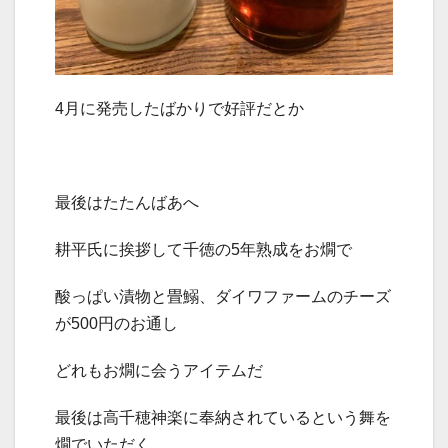
4月に発売したばかりで好評だとか
最後はたたんばあへ
耕平氏に挨拶して千徳の5年熟成をお燗で
酸っぱい漬物と畳鰯、ダイワファームのチーズ
が500円のお通し
どれもお燗に会うアイテムだ
最後は高千穂神楽に奉納されているという舞を
燗でいただく