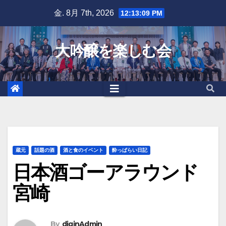
Skip
金. 8月 7th, 2026
12:13:11 PM
to
content
大吟醸を楽しむ会
蔵元
話題の酒
酒と食のイベント
酔っぱらい日記
日本酒ゴーアラウンド
宮崎
By
diginAdmin