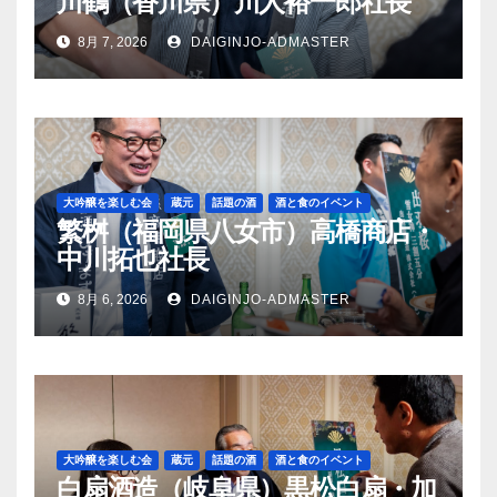
川鶴（香川県）川人裕一郎社長
8月 7, 2026
DAIGINJO-ADMASTER
大吟醸を楽しむ会
蔵元
話題の酒
酒と食のイベント
繁桝（福岡県八女市）高橋商店・
中川拓也社長
8月 6, 2026
DAIGINJO-ADMASTER
大吟醸を楽しむ会
蔵元
話題の酒
酒と食のイベント
白扇酒造（岐阜県）黒松白扇・加