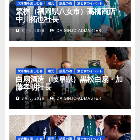
大吟醸を楽しむ会
蔵元
話題の酒
酒と食のイベント
繁桝（福岡県八女市）高橋商店・
中川拓也社長
8月 6, 2026
DAIGINJO-ADMASTER
大吟醸を楽しむ会
蔵元
話題の酒
酒と食のイベント
白扇酒造（岐阜県）黒松白扇・加
藤孝明社長
8月 5, 2026
DAIGINJO-ADMASTER
大吟醸を楽しむ会
蔵元
話題の酒
酒と食のイベント