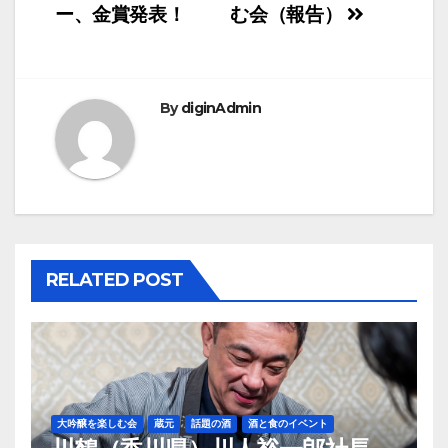
ー、金賞発表！
む会（報告）
稿
ナ
ビ
By
diginAdmin
ゲ
ー
シ
ョ
RELATED POST
ン
大吟醸を楽しむ会
蔵元
話題の酒
酒と食のイベント