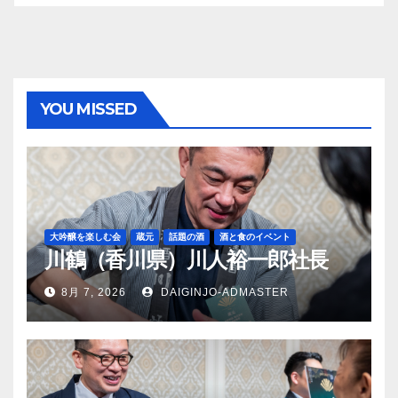
YOU MISSED
大吟醸を楽しむ会
蔵元
話題の酒
酒と食のイベント
川鶴（香川県）川人裕一郎社長
8月 7, 2026
DAIGINJO-ADMASTER