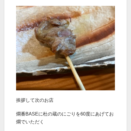
挨拶して次のお店
燗番BASEに杜の蔵のにごりを60度にあげてお
燗でいただく