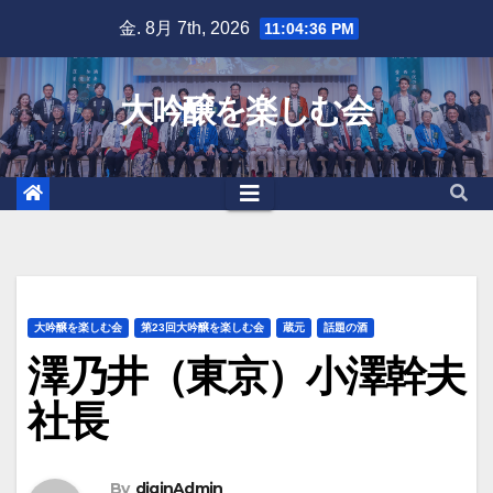
Skip
金. 8月 7th, 2026
11:04:37 PM
to
content
大吟醸を楽しむ会
大吟醸を楽しむ会
第23回大吟醸を楽しむ会
蔵元
話題の酒
澤乃井（東京）小澤幹夫
社長
By
diginAdmin