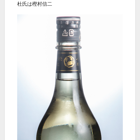
杜氏は樫村信二