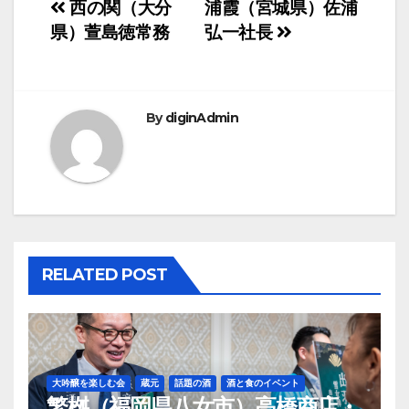
投
西の関（大分
浦霞（宮城県）佐浦
県）萱島徳常務
弘一社長
稿
ナ
ビ
By
diginAdmin
ゲ
ー
シ
ョ
RELATED POST
ン
大吟醸を楽しむ会
蔵元
話題の酒
酒と食のイベント
繁桝（福岡県八女市）高橋商店・