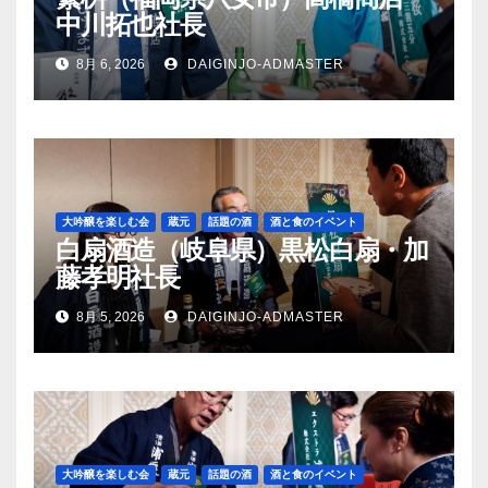
中川拓也社長
8月 6, 2026
DAIGINJO-ADMASTER
大吟醸を楽しむ会
蔵元
話題の酒
酒と食のイベント
白扇酒造（岐阜県）黒松白扇・加
藤孝明社長
8月 5, 2026
DAIGINJO-ADMASTER
大吟醸を楽しむ会
蔵元
話題の酒
酒と食のイベント