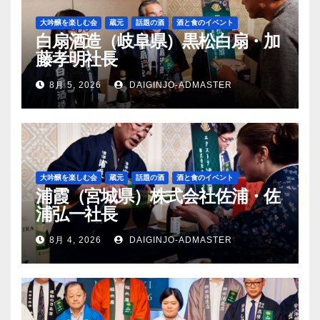
大吟醸を楽しむ会
蔵元
話題の酒
酒と食のイベント
白扇酒造（岐阜県）黒松白扇・加
藤孝明社長
8月 5, 2026
DAIGINJO-ADMASTER
大吟醸を楽しむ会
蔵元
話題の酒
酒と食のイベント
浦霞（宮城県）株式会社佐浦・佐
浦弘一社長
8月 4, 2026
DAIGINJO-ADMASTER