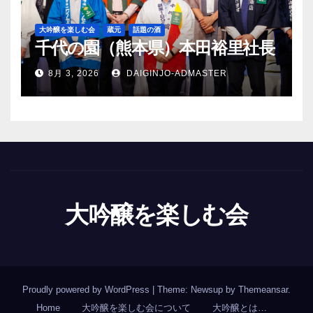
大吟醸を楽しむ会
蔵元
話題の酒
千代の園（熊本県）本田裕里社長
8月 3, 2026
DAIGINJO-ADMASTER
大吟醸を楽しむ会
Proudly powered by WordPress
|
Theme: Newsup by
Themeansar
.
Home
大吟醸を楽しむ会について
大吟醸とは…