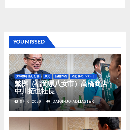
YOU MISSED
大吟醸を楽しむ会
蔵元
話題の酒
酒と食のイベント
繁桝（福岡県八女市）高橋商店・
中川拓也社長
8月 6, 2026
DAIGINJO-ADMASTER