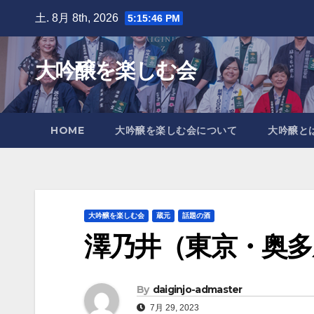
Skip
土. 8月 8th, 2026
5:15:49 PM
to
content
大吟醸を楽しむ会
HOME
大吟醸を楽しむ会について
大吟醸と
大吟醸を楽しむ会
蔵元
話題の酒
澤乃井（東京・奥多
By
daiginjo-admaster
7月 29, 2023