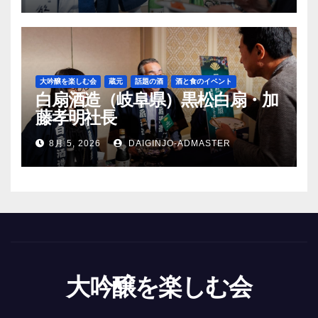
大吟醸を楽しむ会
蔵元
話題の酒
酒と食のイベント
白扇酒造（岐阜県）黒松白扇・加
藤孝明社長
8月 5, 2026
DAIGINJO-ADMASTER
大吟醸を楽しむ会