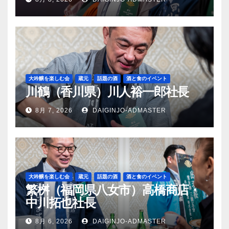
大吟醸を楽しむ会
蔵元
話題の酒
酒と食のイベント
川鶴（香川県）川人裕一郎社長
8月 7, 2026
DAIGINJO-ADMASTER
大吟醸を楽しむ会
蔵元
話題の酒
酒と食のイベント
繁桝（福岡県八女市）高橋商店・
中川拓也社長
8月 6, 2026
DAIGINJO-ADMASTER