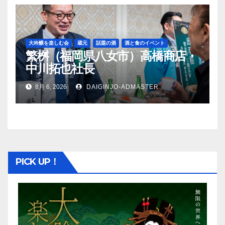
大吟醸を楽しむ会
蔵元
話題の酒
酒と食のイベント
繁桝（福岡県八女市）高橋商店・
中川拓也社長
8月 6, 2026
DAIGINJO-ADMASTER
PICK UP！