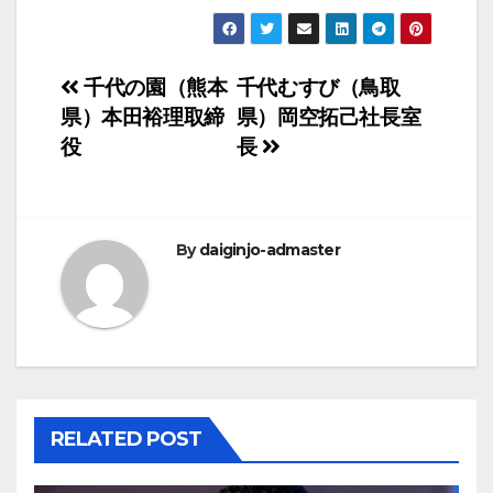
投
千代の園（熊本
千代むすび（鳥取
県）本田裕理取締
県）岡空拓己社長室
稿
役
長
ナ
ビ
By
daiginjo-admaster
ゲ
ー
シ
ョ
RELATED POST
ン