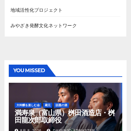
ブ
地域活性化プロジェクト
みやざき発酵文化ネットワーク
YOU MISSED
大吟醸を楽しむ会
蔵元
話題の酒
満寿泉（富山県）桝田酒造店・桝
田龍次郎取締役
8月 8, 2026
DAIGINJO-ADMASTER