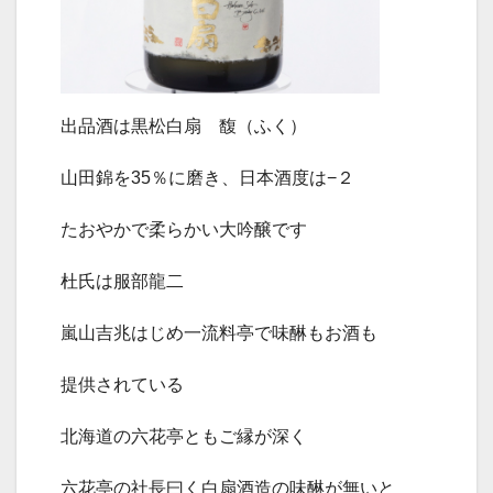
出品酒は黒松白扇 馥（ふく）
山田錦を35％に磨き、日本酒度は−２
たおやかで柔らかい大吟醸です
杜氏は服部龍二
嵐山吉兆はじめ一流料亭で味醂もお酒も
提供されている
北海道の六花亭ともご縁が深く
六花亭の社長曰く白扇酒造の味醂が無いと