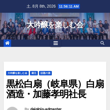
Skip
土. 8月 8th, 2026
11:56:12 AM
to
content
大吟醸を楽しむ会
大吟醸を楽しむ会
蔵元
話題の酒
黒松白扇（岐阜県）白扇
酒造・加藤孝明社長
By
daiginjo-admaster