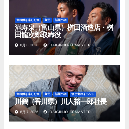
大吟醸を楽しむ会
蔵元
話題の酒
満寿泉（富山県）桝田酒造店・桝
田龍次郎取締役
8月 8, 2026
DAIGINJO-ADMASTER
大吟醸を楽しむ会
蔵元
話題の酒
酒と食のイベント
川鶴（香川県）川人裕一郎社長
8月 7, 2026
DAIGINJO-ADMASTER