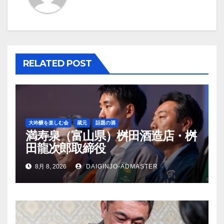
ー
シ
ョ
RELATED POST
ン
大吟醸を楽しむ会
蔵元
話題の酒
満寿泉（富山県）桝田酒造店・桝
田龍次郎取締役
8月 8, 2026
DAIGINJO-ADMASTER