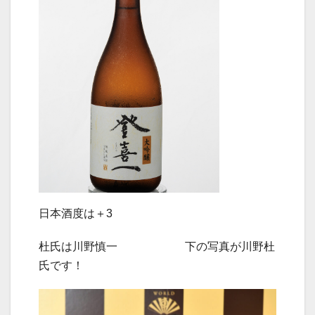
日本酒度は＋3
杜氏は川野慎一 下の写真が川野杜
氏です！