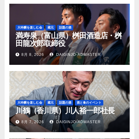
大吟醸を楽しむ会
蔵元
話題の酒
満寿泉（富山県）桝田酒造店・桝
田龍次郎取締役
8月 8, 2026
DAIGINJO-ADMASTER
大吟醸を楽しむ会
蔵元
話題の酒
酒と食のイベント
川鶴（香川県）川人裕一郎社長
8月 7, 2026
DAIGINJO-ADMASTER