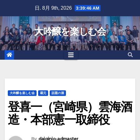
Skip
日. 8月 9th, 2026
3:39:47 AM
to
content
大吟醸を楽しむ会
大吟醸を楽しむ会
蔵元
話題の酒
登喜一（宮崎県）雲海酒
造・本部憲一取締役
By
daiginjo-admaster