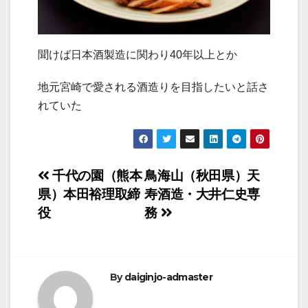
聞けば日本酒製造に関わり40年以上とか
地元宮崎で愛される酒造りを目指したいと話さ
れていた
投
千代の園（熊本
鳥海山（秋田県）天
県）本田裕理取締
寿酒造・大井仁史専
稿
役
務
ナ
ビ
By
daiginjo-admaster
ゲ