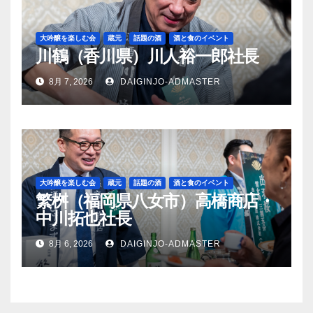
大吟醸を楽しむ会
蔵元
話題の酒
酒と食のイベント
川鶴（香川県）川人裕一郎社長
8月 7, 2026
DAIGINJO-ADMASTER
大吟醸を楽しむ会
蔵元
話題の酒
酒と食のイベント
繁桝（福岡県八女市）高橋商店・
中川拓也社長
8月 6, 2026
DAIGINJO-ADMASTER