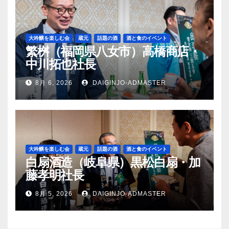
大吟醸を楽しむ会
蔵元
話題の酒
酒と食のイベント
繁桝（福岡県八女市）高橋商店・
中川拓也社長
8月 6, 2026
DAIGINJO-ADMASTER
大吟醸を楽しむ会
蔵元
話題の酒
酒と食のイベント
白扇酒造（岐阜県）黒松白扇・加
藤孝明社長
8月 5, 2026
DAIGINJO-ADMASTER