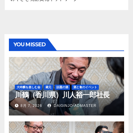
YOU MISSED
大吟醸を楽しむ会
蔵元
話題の酒
酒と食のイベント
川鶴（香川県）川人裕一郎社長
8月 7, 2026
DAIGINJO-ADMASTER