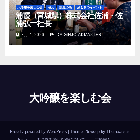
大吟醸を楽しむ会
蔵元
話題の酒
酒と食のイベント
浦霞（宮城県）株式会社佐浦・佐
浦弘一社長
8月 4, 2026
DAIGINJO-ADMASTER
大吟醸を楽しむ会
Proudly powered by WordPress
|
Theme: Newsup by
Themeansar
.
Home
大吟醸を楽しむ会について
大吟醸とは…