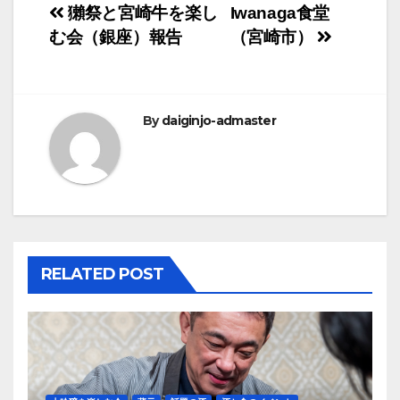
投
獺祭と宮崎牛を楽し
Iwanaga食堂
む会（銀座）報告
（宮崎市）
稿
ナ
ビ
By
daiginjo-admaster
ゲ
ー
シ
ョ
RELATED POST
ン