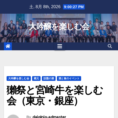
Skip
土. 8月 8th, 2026
9:00:28 PM
to
content
大吟醸を楽しむ会
大吟醸を楽しむ会
蔵元
話題の酒
酒と食のイベント
獺祭と宮崎牛を楽しむ
会（東京・銀座）
By
daiginjo-admaster