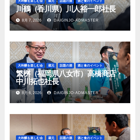
大吟醸を楽しむ会
蔵元
話題の酒
酒と食のイベント
川鶴（香川県）川人裕一郎社長
8月 7, 2026
DAIGINJO-ADMASTER
大吟醸を楽しむ会
蔵元
話題の酒
酒と食のイベント
繁桝（福岡県八女市）高橋商店・
中川拓也社長
8月 6, 2026
DAIGINJO-ADMASTER
大吟醸を楽しむ会
蔵元
話題の酒
酒と食のイベント