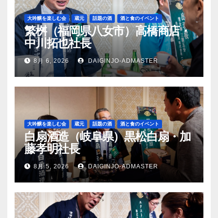
大吟醸を楽しむ会
蔵元
話題の酒
酒と食のイベント
繁桝（福岡県八女市）高橋商店・
中川拓也社長
8月 6, 2026
DAIGINJO-ADMASTER
大吟醸を楽しむ会
蔵元
話題の酒
酒と食のイベント
白扇酒造（岐阜県）黒松白扇・加
藤孝明社長
8月 5, 2026
DAIGINJO-ADMASTER