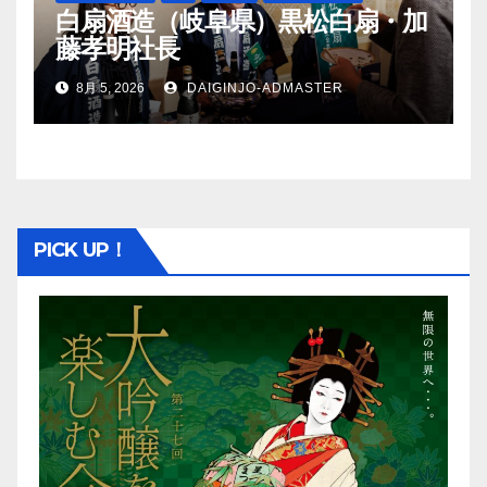
白扇酒造（岐阜県）黒松白扇・加
藤孝明社長
8月 5, 2026
DAIGINJO-ADMASTER
PICK UP！