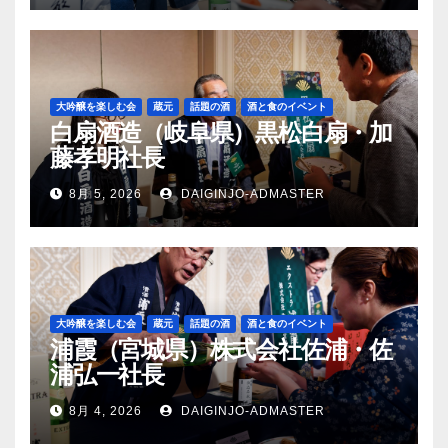
大吟醸を楽しむ会
蔵元
話題の酒
酒と食のイベント
白扇酒造（岐阜県）黒松白扇・加
藤孝明社長
8月 5, 2026
DAIGINJO-ADMASTER
大吟醸を楽しむ会
蔵元
話題の酒
酒と食のイベント
浦霞（宮城県）株式会社佐浦・佐
浦弘一社長
8月 4, 2026
DAIGINJO-ADMASTER