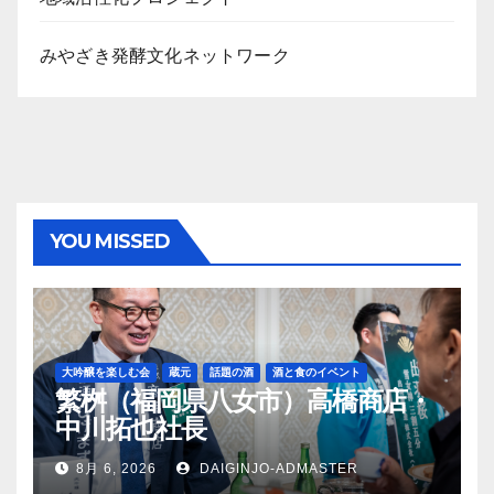
みやざき発酵文化ネットワーク
YOU MISSED
大吟醸を楽しむ会
蔵元
話題の酒
酒と食のイベント
繁桝（福岡県八女市）高橋商店・
中川拓也社長
8月 6, 2026
DAIGINJO-ADMASTER