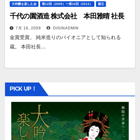
大吟醸を楽しむ会
第12回（2009）〜第16回（2013）
蔵元
千代の園酒造 株式会社 本田雅晴 社長
7月 16, 2009
DIGINADMIN
金賞受賞。 純米造りのパイオニアとして知られる
蔵。 本田社長…
PICK UP！