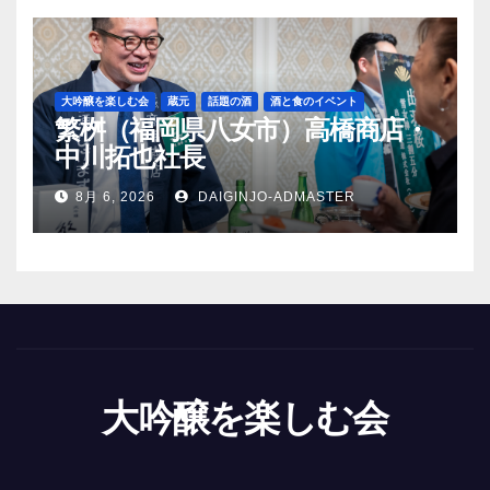
大吟醸を楽しむ会
蔵元
話題の酒
酒と食のイベント
繁桝（福岡県八女市）高橋商店・
中川拓也社長
8月 6, 2026
DAIGINJO-ADMASTER
大吟醸を楽しむ会