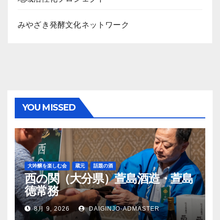
みやざき発酵文化ネットワーク
YOU MISSED
大吟醸を楽しむ会
蔵元
話題の酒
西の関（大分県）萱島酒造・萱島
徳常務
8月 9, 2026
DAIGINJO-ADMASTER