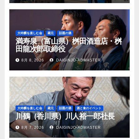
大吟醸を楽しむ会
蔵元
話題の酒
満寿泉（富山県）桝田酒造店・桝
田龍次郎取締役
8月 8, 2026
DAIGINJO-ADMASTER
大吟醸を楽しむ会
蔵元
話題の酒
酒と食のイベント
川鶴（香川県）川人裕一郎社長
8月 7, 2026
DAIGINJO-ADMASTER