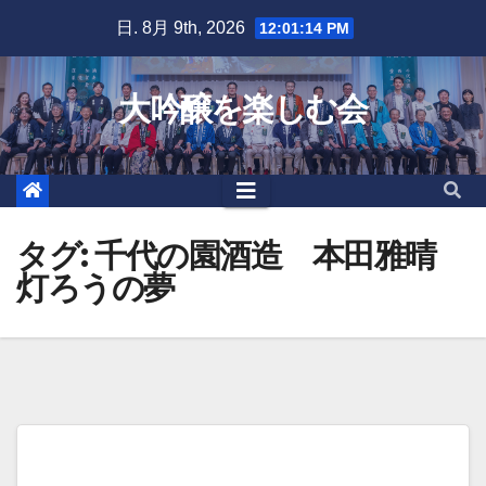
Skip
日. 8月 9th, 2026
12:01:15 PM
to
content
大吟醸を楽しむ会
タグ:
千代の園酒造 本田雅晴
灯ろうの夢