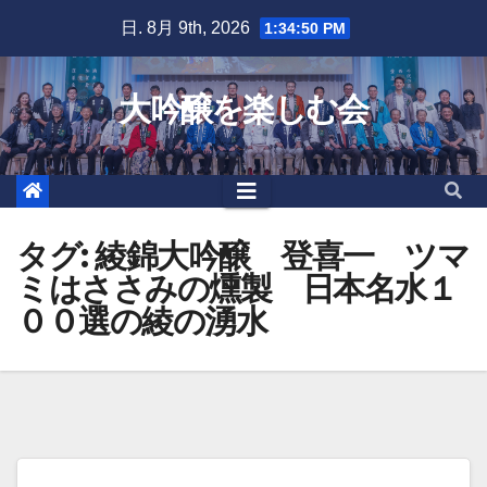
Skip
日. 8月 9th, 2026
1:34:50 PM
to
content
大吟醸を楽しむ会
タグ:
綾錦大吟醸 登喜一 ツマ
ミはささみの燻製 日本名水１
００選の綾の湧水