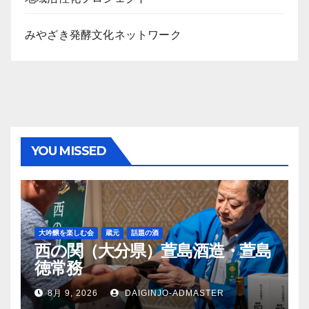
みやざき発酵文化ネットワーク
YOU MISSED
大吟醸を楽しむ会
蔵元
話題の酒
西の関（大分県）萱島酒造・萱島
徳常務
8月 9, 2026
DAIGINJO-ADMASTER