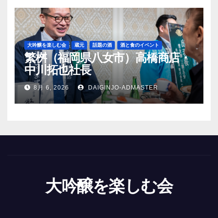
大吟醸を楽しむ会
蔵元
話題の酒
酒と食のイベント
繁桝（福岡県八女市）高橋商店・
中川拓也社長
8月 6, 2026
DAIGINJO-ADMASTER
大吟醸を楽しむ会