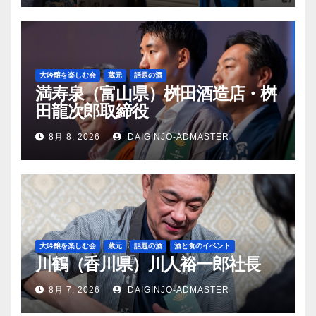
大吟醸を楽しむ会
蔵元
話題の酒
満寿泉（富山県）桝田酒造店・桝
田龍次郎取締役
8月 8, 2026
DAIGINJO-ADMASTER
大吟醸を楽しむ会
蔵元
話題の酒
酒と食のイベント
川鶴（香川県）川人裕一郎社長
8月 7, 2026
DAIGINJO-ADMASTER