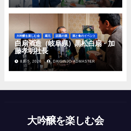
大吟醸を楽しむ会
蔵元
話題の酒
酒と食のイベント
白扇酒造（岐阜県）黒松白扇・加
藤孝明社長
8月 5, 2026
DAIGINJO-ADMASTER
大吟醸を楽しむ会