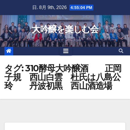
Skip
日. 8月 9th, 2026
4:55:05 PM
to
content
大吟醸を楽しむ会
タグ:
310酵母大吟醸酒 正岡
子規 西山白雲 杜氏は八島公
玲 丹波初黒 西山酒造場