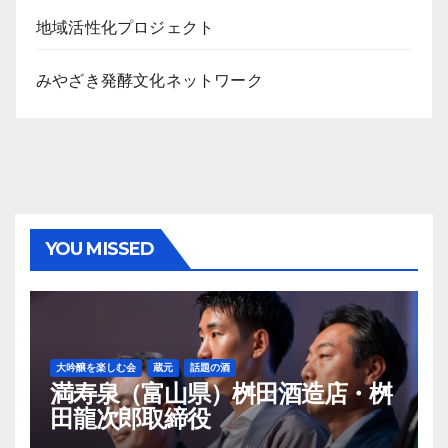
ブ
地域活性化プロジェクト
みやざき発酵文化ネットワーク
YOU MISSED
大吟醸を楽しむ会
蔵元
話題の酒
満寿泉（富山県）桝田酒造店・桝
田龍次郎取締役