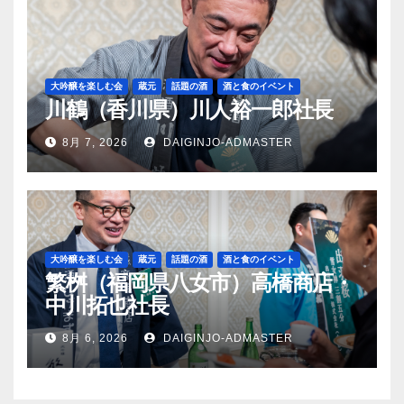
大吟醸を楽しむ会
蔵元
話題の酒
酒と食のイベント
川鶴（香川県）川人裕一郎社長
8月 7, 2026
DAIGINJO-ADMASTER
大吟醸を楽しむ会
蔵元
話題の酒
酒と食のイベント
繁桝（福岡県八女市）高橋商店・
中川拓也社長
8月 6, 2026
DAIGINJO-ADMASTER