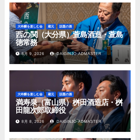
大吟醸を楽しむ会
蔵元
話題の酒
西の関（大分県）萱島酒造・萱島
徳常務
8月 9, 2026
DAIGINJO-ADMASTER
大吟醸を楽しむ会
蔵元
話題の酒
満寿泉（富山県）桝田酒造店・桝
田龍次郎取締役
8月 8, 2026
DAIGINJO-ADMASTER