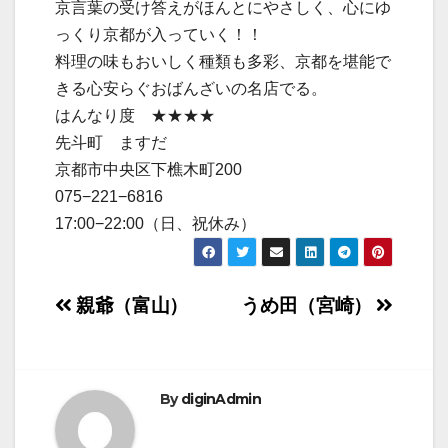
京言葉の受け答えがほんとにやさしく、心にゆ
っくり京都が入っていく！！
料理の味もおいしく種類も多彩、京都を堪能で
きる心安らぐおばんざいの名店でる。
はんなり度 ★★★★
先斗町 ますだ
京都市中央区下樵木町200
075−221−6816
17:00−22:00（日、祝休み）
投
親爺（富山）
うめ田（宮崎）
稿
ナ
By
diginAdmin
ビ