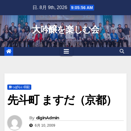
Skip
日. 8月 9th, 2026
9:05:56 AM
to
content
大吟醸を楽しむ会
酔っぱらい日記
先斗町 ますだ（京都）
By
diginAdmin
6月 10, 2009