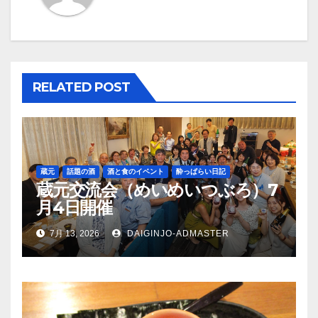
ゲ
ー
シ
RELATED POST
ョ
ン
蔵元
話題の酒
酒と食のイベント
酔っぱらい日記
蔵元交流会（めいめいつぶろ）7
月4日開催
7月 13, 2026
DAIGINJO-ADMASTER