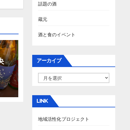
話題の酒
蔵元
酒と食のイベント
央
アーカイブ
ア
-
ー
カ
LINK
イ
ブ
地域活性化プロジェクト