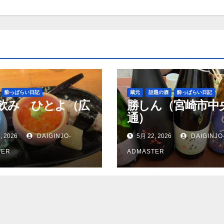
酔っぱらい日記
蔵元
話題の酒
酔っぱらい日記
飲み ひとよ（広
勝しん（宮崎市中
）
通）
, 2026
DAIGINJO-
5月 22, 2026
DAIGINJO
TER
ADMASTER