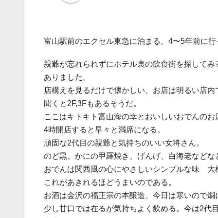
富山駅前のエクセル東急に泊まる。4〜5年前に行
親爺が忘れられずにホテル裏の飲食街を探してみ
ありました。
店構えを見るだけで懐かしい、お店は明るい店内
聞くと2F,3Fもあるそうだ。
ここはキトキト富山海の幸とおいしいおでんのお
4時開店すると早々と満席になる。
頑固な2代目の親爺と気持ちのいい女将さん。
のど黒、かにの甲羅焼き、げんげ、白海老などな
おでんは関西風の心にやさしいシンプルな味 大
これがあきれるほどうまいのである。
お酒は金沢の福正宗の本醸造、今日は寒いので燗
少し甘口では在るが気持ちよく飲める。今は2代