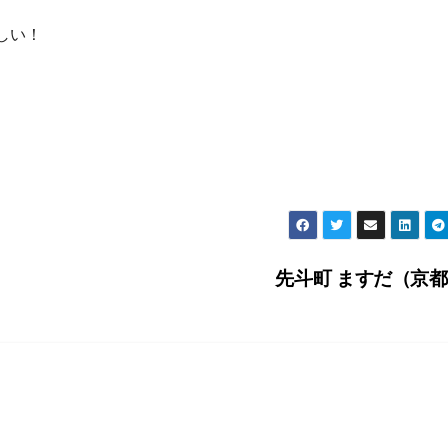
しい！
先斗町 ますだ（京