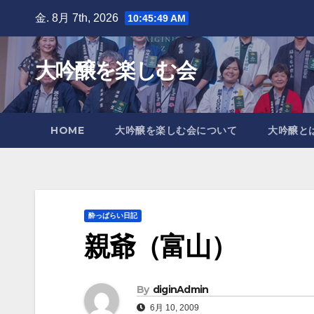
Skip
金. 8月 7th, 2026
10:45:50 AM
to
content
大吟醸を楽しむ会
HOME
大吟醸を楽しむ会について
大吟醸と
酔っぱらい日記
親爺（富山）
By
diginAdmin
6月 10, 2009