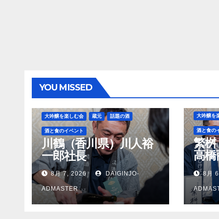
YOU MISSED
大吟醸を
大吟醸を楽しむ会
蔵元
話題の酒
酒と食の
酒と食のイベント
繁桝
川鶴（香川県）川人裕
高橋
一郎社長
長
8月 7, 2026
DAIGINJO-
8月 6
ADMASTER
ADMAS