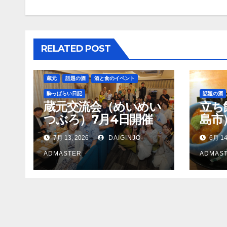
ゲ
ー
シ
RELATED POST
ョ
ン
蔵元
話題の酒
酒と食のイベント
酔っぱらい日記
話題の酒
蔵元交流会（めいめい
立ち
つぶろ）7月4日開催
島市
7月 13, 2026
DAIGINJO-
6月 14
ADMASTER
ADMAS