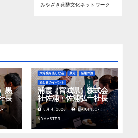
みやざき発酵文化ネットワーク
大吟醸を楽しむ会
蔵元
話題の酒
酒と食のイベント
）黒
浦霞（宮城県）株式会
社長
社佐浦・佐浦弘一社長
O-
8月 4, 2026
DAIGINJO-
ADMASTER