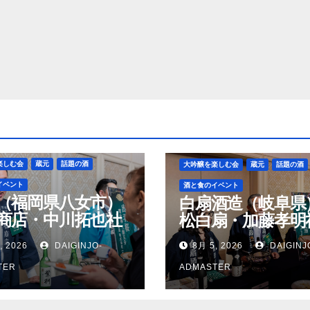
楽しむ会
蔵元
話題の酒
大吟醸を楽しむ会
蔵元
話題の酒
イベント
酒と食のイベント
（福岡県八女市）
白扇酒造（岐阜県
商店・中川拓也社
松白扇・加藤孝明
, 2026
DAIGINJO-
8月 5, 2026
DAIGINJ
TER
ADMASTER