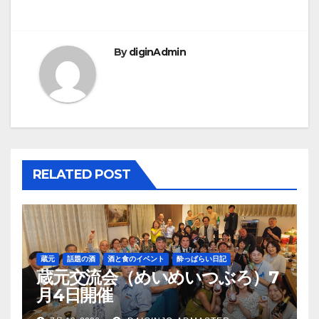
稿
ナ
ビ
By
diginAdmin
ゲ
ー
シ
ョ
RELATED POST
ン
蔵元
話題の酒
酒と食のイベント
酔っぱらい日記
蔵元交流会（めいめいつぶろ）7
月4日開催