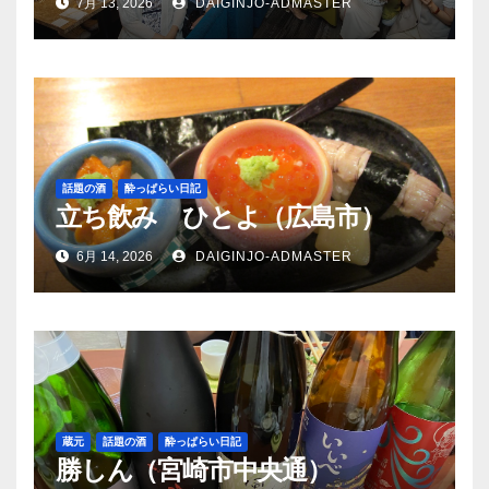
7月 13, 2026
DAIGINJO-ADMASTER
話題の酒
酔っぱらい日記
立ち飲み ひとよ（広島市）
6月 14, 2026
DAIGINJO-ADMASTER
蔵元
話題の酒
酔っぱらい日記
勝しん（宮崎市中央通）