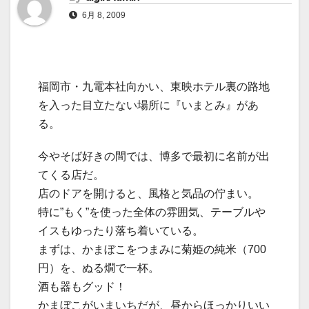
6月 8, 2009
福岡市・九電本社向かい、東映ホテル裏の路地
を入った目立たない場所に『いまとみ』があ
る。
今やそば好きの間では、博多で最初に名前が出
てくる店だ。
店のドアを開けると、風格と気品の佇まい。
特に”もく”を使った全体の雰囲気、テーブルや
イスもゆったり落ち着いている。
まずは、かまぼこをつまみに菊姫の純米（700
円）を、ぬる燗で一杯。
酒も器もグッド！
かまぼこがいまいちだが、昼からほっかりいい