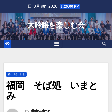
Skip
日. 8月 9th, 2026
3:20:01 PM
to
content
大吟醸を楽しむ会
酔っぱらい日記
福岡 そば処 いまと
み
By
diginAdmin