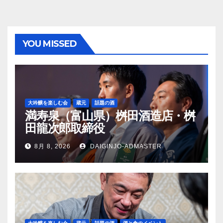
YOU MISSED
大吟醸を楽しむ会
蔵元
話題の酒
満寿泉（富山県）桝田酒造店・桝
田龍次郎取締役
8月 8, 2026
DAIGINJO-ADMASTER