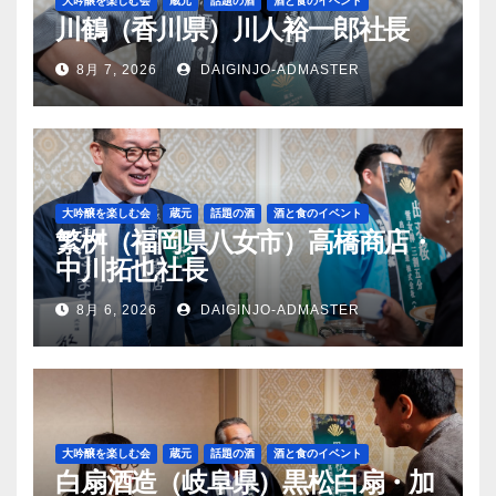
大吟醸を楽しむ会
蔵元
話題の酒
酒と食のイベント
川鶴（香川県）川人裕一郎社長
8月 7, 2026
DAIGINJO-ADMASTER
大吟醸を楽しむ会
蔵元
話題の酒
酒と食のイベント
繁桝（福岡県八女市）高橋商店・
中川拓也社長
8月 6, 2026
DAIGINJO-ADMASTER
大吟醸を楽しむ会
蔵元
話題の酒
酒と食のイベント
白扇酒造（岐阜県）黒松白扇・加