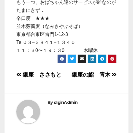
もう一つ、おばちゃん達のサービスが雑なのが
たまにきず…
辛口度 ★★★
並木薮蕎麦（なみきやぶそば）
東京都台東区雷門1-12-3
Tel０３−３８４１−１３４０
１１：３0〜１９：３0 木曜休
投
銀座 ささもと
銀座の鮨 青木
稿
ナ
By
diginAdmin
ビ
ゲ