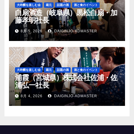
大吟醸を楽しむ会
蔵元
話題の酒
酒と食のイベント
白扇酒造（岐阜県）黒松白扇・加
藤孝明社長
8月 5, 2026
DAIGINJO-ADMASTER
大吟醸を楽しむ会
蔵元
話題の酒
酒と食のイベント
浦霞（宮城県）株式会社佐浦・佐
浦弘一社長
8月 4, 2026
DAIGINJO-ADMASTER