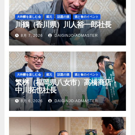
大吟醸を楽しむ会
蔵元
話題の酒
酒と食のイベント
川鶴（香川県）川人裕一郎社長
8月 7, 2026
DAIGINJO-ADMASTER
大吟醸を楽しむ会
蔵元
話題の酒
酒と食のイベント
繁桝（福岡県八女市）高橋商店・
中川拓也社長
8月 6, 2026
DAIGINJO-ADMASTER