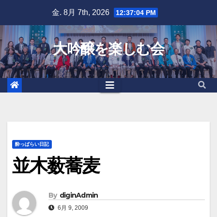
Skip
金. 8月 7th, 2026
12:37:05 PM
to
content
大吟醸を楽しむ会
酔っぱらい日記
並木薮蕎麦
By
diginAdmin
6月 9, 2009