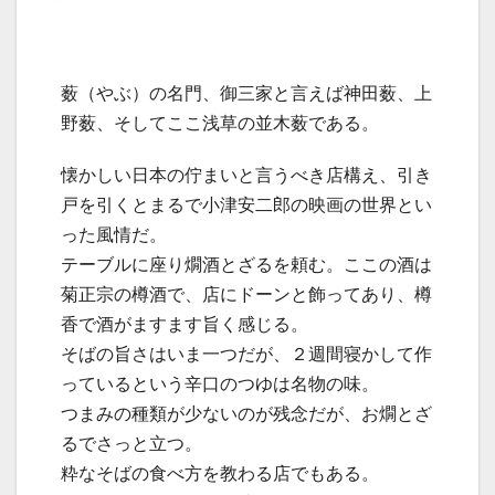
薮（やぶ）の名門、御三家と言えば神田薮、上
野薮、そしてここ浅草の並木薮である。
懐かしい日本の佇まいと言うべき店構え、引き
戸を引くとまるで小津安二郎の映画の世界とい
った風情だ。
テーブルに座り燗酒とざるを頼む。ここの酒は
菊正宗の樽酒で、店にドーンと飾ってあり、樽
香で酒がますます旨く感じる。
そばの旨さはいま一つだが、２週間寝かして作
っているという辛口のつゆは名物の味。
つまみの種類が少ないのが残念だが、お燗とざ
るでさっと立つ。
粋なそばの食べ方を教わる店でもある。