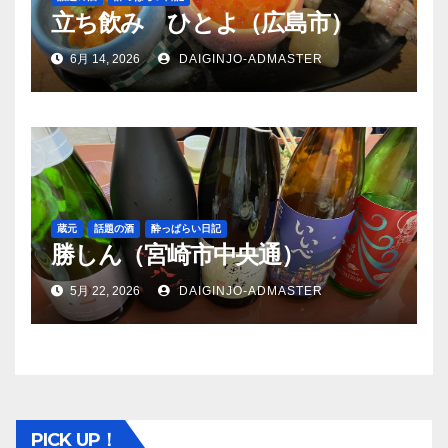
立ち飲み ひとよ（広島市）
6月 14, 2026
DAIGINJO-ADMASTER
蔵元
話題の酒
酔っぱらい日記
勝しん（宮崎市中央通）
5月 22, 2026
DAIGINJO-ADMASTER
PICK UP！