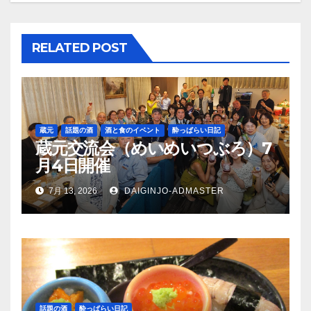
ー
シ
RELATED POST
ョ
ン
蔵元
話題の酒
酒と食のイベント
酔っぱらい日記
蔵元交流会（めいめいつぶろ）7
月4日開催
7月 13, 2026
DAIGINJO-ADMASTER
話題の酒
酔っぱらい日記