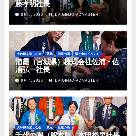
藤孝明社長
8月 5, 2026
DAIGINJO-ADMASTER
大吟醸を楽しむ会
蔵元
話題の酒
酒と食のイベント
浦霞（宮城県）株式会社佐浦・佐
浦弘一社長
8月 4, 2026
DAIGINJO-ADMASTER
大吟醸を楽しむ会
蔵元
話題の酒
千代の園（熊本県）本田裕里社長