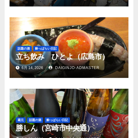
話題の酒
酔っぱらい日記
立ち飲み ひとよ（広島市）
6月 14, 2026
DAIGINJO-ADMASTER
蔵元
話題の酒
酔っぱらい日記
勝しん（宮崎市中央通）