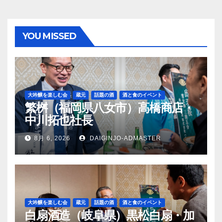
YOU MISSED
大吟醸を楽しむ会
蔵元
話題の酒
酒と食のイベント
繁桝（福岡県八女市）高橋商店・
中川拓也社長
8月 6, 2026
DAIGINJO-ADMASTER
大吟醸を楽しむ会
蔵元
話題の酒
酒と食のイベント
白扇酒造（岐阜県）黒松白扇・加