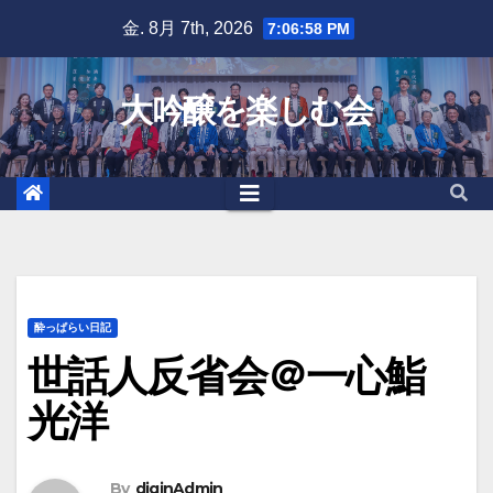
Skip
金. 8月 7th, 2026
7:06:59 PM
to
content
大吟醸を楽しむ会
酔っぱらい日記
世話人反省会＠一心鮨
光洋
By
diginAdmin