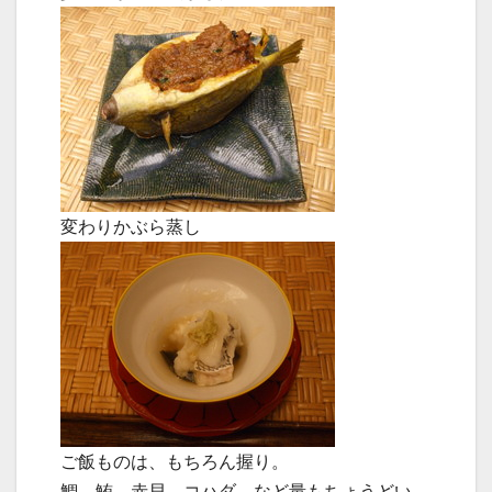
変わりかぶら蒸し
ご飯ものは、もちろん握り。
鯛、鮪、赤貝、コハダ など量もちょうどい