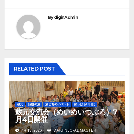
稿
ナ
By
diginAdmin
ビ
ゲ
ー
シ
RELATED POST
ョ
ン
蔵元
話題の酒
酒と食のイベント
酔っぱらい日記
蔵元交流会（めいめいつぶろ）7
月4日開催
7月 13, 2026
DAIGINJO-ADMASTER