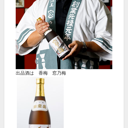
出品酒は 香梅 窓乃梅