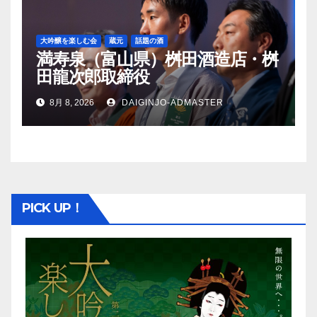
大吟醸を楽しむ会
蔵元
話題の酒
満寿泉（富山県）桝田酒造店・桝
田龍次郎取締役
8月 8, 2026
DAIGINJO-ADMASTER
PICK UP！