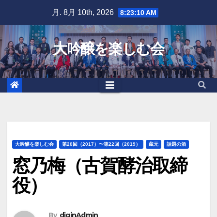
Skip
月. 8月 10th, 2026
8:23:11 AM
to
content
大吟醸を楽しむ会
大吟醸を楽しむ会
第20回（2017）〜第22回（2019）
蔵元
話題の酒
窓乃梅（古賀酵治取締
役）
By
diginAdmin