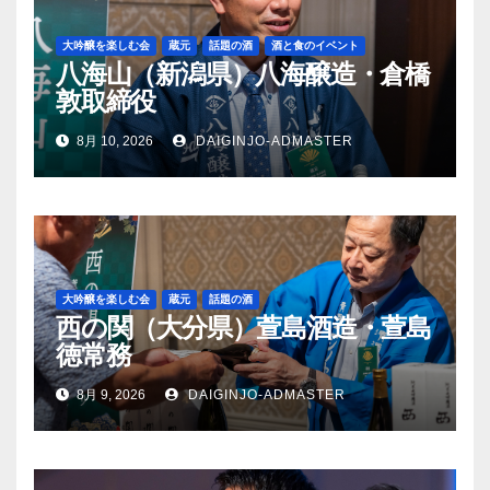
大吟醸を楽しむ会
蔵元
話題の酒
酒と食のイベント
八海山（新潟県）八海醸造・倉橋
敦取締役
8月 10, 2026
DAIGINJO-ADMASTER
大吟醸を楽しむ会
蔵元
話題の酒
西の関（大分県）萱島酒造・萱島
徳常務
8月 9, 2026
DAIGINJO-ADMASTER