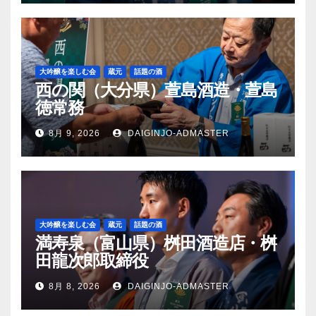
大吟醸を楽しむ会
蔵元
話題の酒
西の関（大分県）萱島酒造・萱島
徳常務
8月 9, 2026
DAIGINJO-ADMASTER
大吟醸を楽しむ会
蔵元
話題の酒
満寿泉（富山県）桝田酒造店・桝
田龍次郎取締役
8月 8, 2026
DAIGINJO-ADMASTER