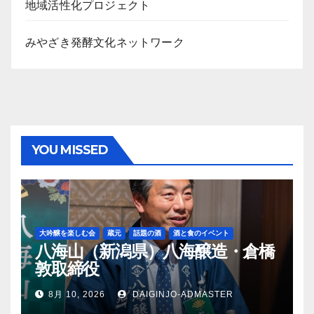
地域活性化プロジェクト
みやざき発酵文化ネットワーク
YOU MISSED
大吟醸を楽しむ会
蔵元
話題の酒
酒と食のイベント
八海山（新潟県）八海醸造・倉橋
敦取締役
8月 10, 2026
DAIGINJO-ADMASTER