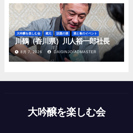
大吟醸を楽しむ会
蔵元
話題の酒
酒と食のイベント
川鶴（香川県）川人裕一郎社長
8月 7, 2026
DAIGINJO-ADMASTER
大吟醸を楽しむ会