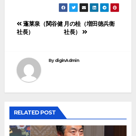
投
蓬莱泉（関谷健
月の桂（増田徳兵衛
社長）
社長）
稿
ナ
ビ
By
diginAdmin
ゲ
ー
シ
ョ
RELATED POST
ン