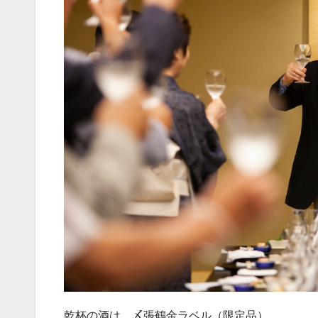
乾杯の酒は 〆張鶴金ラベル（限定品）、