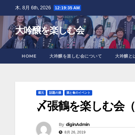
Skip
木. 8月 6th, 2026
12:19:37 AM
to
content
大吟醸を楽しむ会
HOME
大吟醸を楽しむ会について
大吟醸と
蔵元
話題の酒
酒と食のイベント
〆張鶴を楽しむ会（
By
diginAdmin
8月 26, 2019