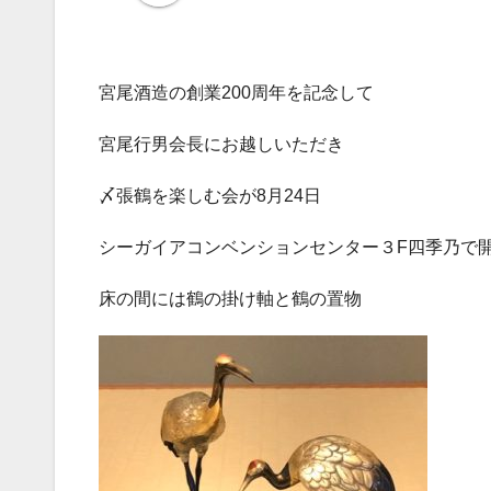
宮尾酒造の創業200周年を記念して
宮尾行男会長にお越しいただき
〆張鶴を楽しむ会が8月24日
シーガイアコンベンションセンター３F四季乃で
床の間には鶴の掛け軸と鶴の置物