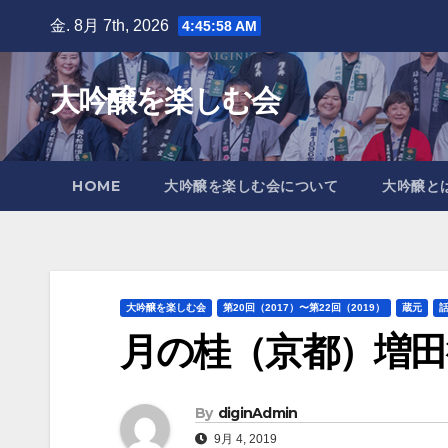
Skip
金. 8月 7th, 2026
4:46:00 AM
to
content
大吟醸を楽しむ会
HOME
大吟醸を楽しむ会について
大吟醸と
大吟醸を楽しむ会
第20回（2017）〜第22回（2019）
蔵元
月の桂（京都）増田
By
diginAdmin
9月 4, 2019