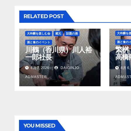
ー
シ
RELATED POST
ョ
ン
大吟醸を
大吟醸を楽しむ会
蔵元
話題の酒
酒と食の
酒と食のイベント
繁桝
川鶴（香川県）川人裕
高橋
一郎社長
長
8月 7, 2026
DAIGINJO-
8月 6,
ADMASTER
ADMAS
YOU MISSED