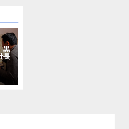
）黒
社長