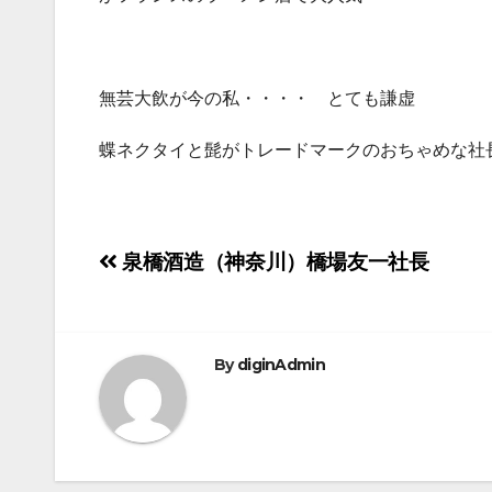
無芸大飲が今の私・・・・ とても謙虚
蝶ネクタイと髭がトレードマークのおちゃめな社
投
泉橋酒造（神奈川）橋場友一社長
稿
ナ
By
diginAdmin
ビ
ゲ