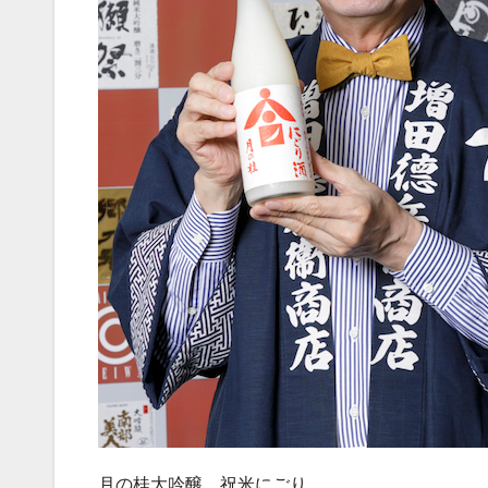
月の桂大吟醸 祝米にごり