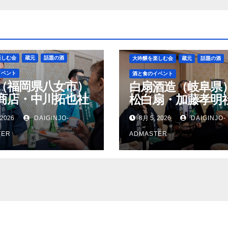
楽しむ会
蔵元
話題の酒
大吟醸を楽しむ会
蔵元
話題の酒
イベント
酒と食のイベント
（福岡県八女市）
白扇酒造（岐阜県
商店・中川拓也社
松白扇・加藤孝明
 2026
DAIGINJO-
8月 5, 2026
DAIGINJO-
TER
ADMASTER