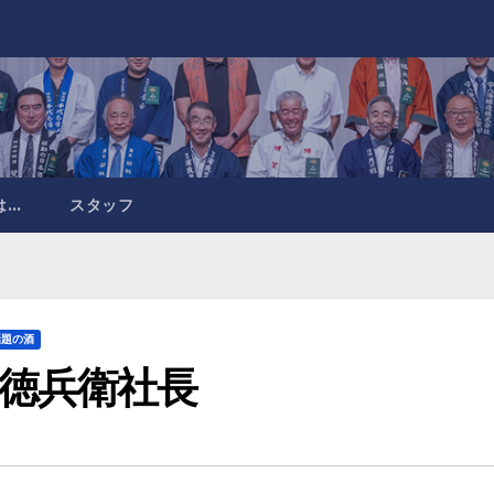
は…
スタッフ
話題の酒
徳兵衛社長