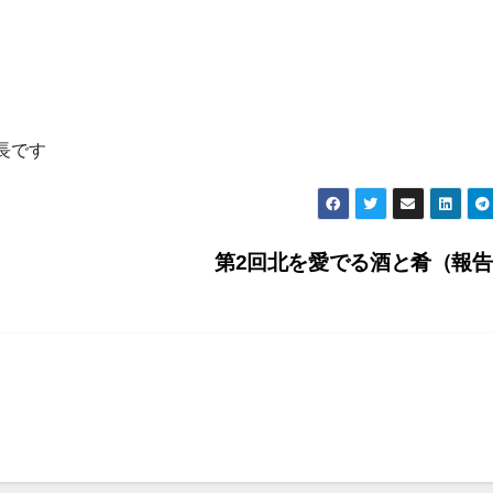
長です
第2回北を愛でる酒と肴（報