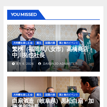
YOU MISSED
大吟醸を楽しむ会
蔵元
話題の酒
酒と食のイベント
繁桝（福岡県八女市）高橋商店・
中川拓也社長
8月 6, 2026
DAIGINJO-ADMASTER
大吟醸を楽しむ会
蔵元
話題の酒
酒と食のイベント
白扇酒造（岐阜県）黒松白扇・加
藤孝明社長