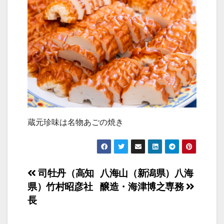
蔵元珍味は名物あごの焼き
投
司牡丹（高知
八海山（新潟県）八海
県）竹村昭彦社
醸造・海津博之専務
稿
長
ナ