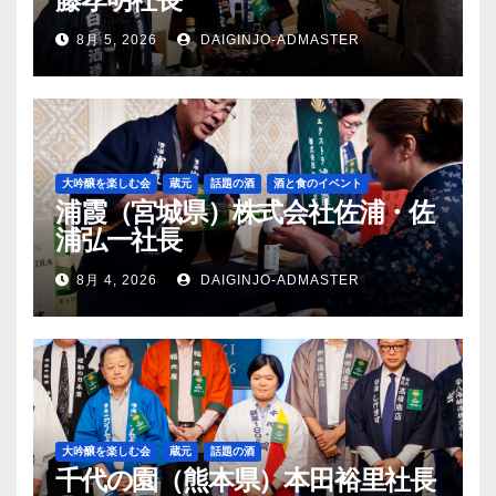
8月 5, 2026
DAIGINJO-ADMASTER
大吟醸を楽しむ会
蔵元
話題の酒
酒と食のイベント
浦霞（宮城県）株式会社佐浦・佐
浦弘一社長
8月 4, 2026
DAIGINJO-ADMASTER
大吟醸を楽しむ会
蔵元
話題の酒
千代の園（熊本県）本田裕里社長