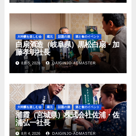
大吟醸を楽しむ会
蔵元
話題の酒
酒と食のイベント
白扇酒造（岐阜県）黒松白扇・加
藤孝明社長
8月 5, 2026
DAIGINJO-ADMASTER
大吟醸を楽しむ会
蔵元
話題の酒
酒と食のイベント
浦霞（宮城県）株式会社佐浦・佐
浦弘一社長
8月 4, 2026
DAIGINJO-ADMASTER