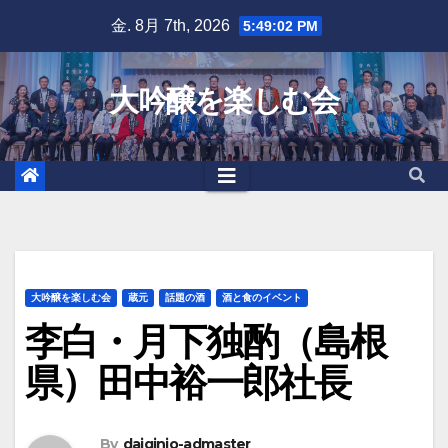
Skip
金. 8月 7th, 2026
5:49:03 PM
to
content
大吟醸を楽しむ会
大吟醸を楽しむ会
蔵元
話題の酒
酒と食のイベント
李白・月下独酌（島根
県）田中裕一郎社長
By
daiginjo-admaster