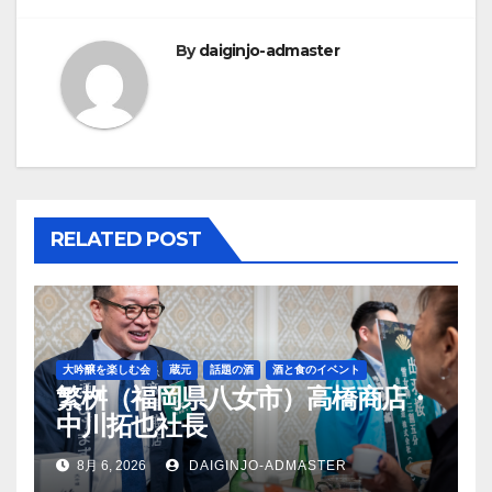
ビ
By
daiginjo-admaster
ゲ
ー
シ
ョ
RELATED POST
ン
大吟醸を楽しむ会
蔵元
話題の酒
酒と食のイベント
繁桝（福岡県八女市）高橋商店・
中川拓也社長
8月 6, 2026
DAIGINJO-ADMASTER