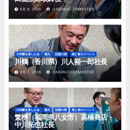
8月 8, 2026
DAIGINJO-ADMASTER
大吟醸を楽しむ会
蔵元
話題の酒
酒と食のイベント
川鶴（香川県）川人裕一郎社長
8月 7, 2026
DAIGINJO-ADMASTER
大吟醸を楽しむ会
蔵元
話題の酒
酒と食のイベント
繁桝（福岡県八女市）高橋商店・
中川拓也社長