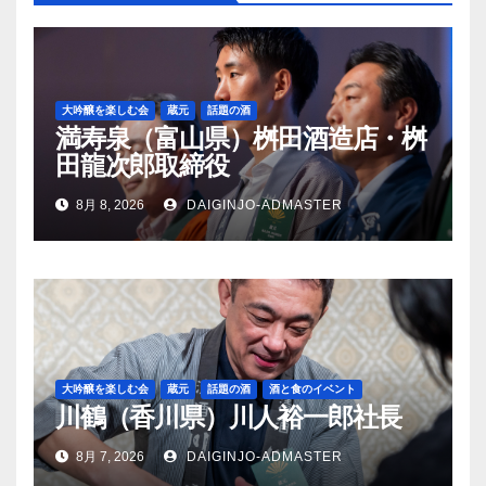
大吟醸を楽しむ会
蔵元
話題の酒
満寿泉（富山県）桝田酒造店・桝
田龍次郎取締役
8月 8, 2026
DAIGINJO-ADMASTER
大吟醸を楽しむ会
蔵元
話題の酒
酒と食のイベント
川鶴（香川県）川人裕一郎社長
8月 7, 2026
DAIGINJO-ADMASTER