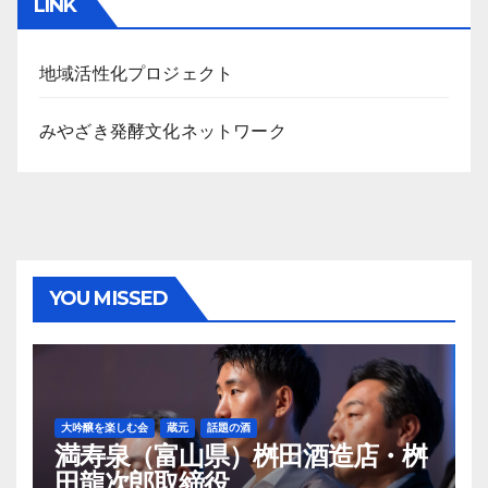
LINK
イ
ブ
地域活性化プロジェクト
みやざき発酵文化ネットワーク
YOU MISSED
大吟醸を楽しむ会
蔵元
話題の酒
満寿泉（富山県）桝田酒造店・桝
田龍次郎取締役