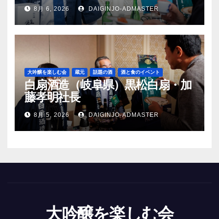
8月 6, 2026
DAIGINJO-ADMASTER
大吟醸を楽しむ会
蔵元
話題の酒
酒と食のイベント
白扇酒造（岐阜県）黒松白扇・加
藤孝明社長
8月 5, 2026
DAIGINJO-ADMASTER
大吟醸を楽しむ会