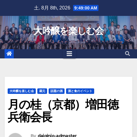
Skip
土. 8月 8th, 2026
9:49:02 AM
to
content
大吟醸を楽しむ会
大吟醸を楽しむ会
蔵元
話題の酒
酒と食のイベント
月の桂（京都）増田徳
兵衛会長
By
daiginjo-admaster