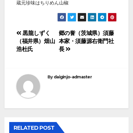
蔵元珍味はちりめん山椒
投
黒龍しずく
郷の誉（茨城県）須藤
（福井県）畑山
本家・須藤源右衛門社
稿
浩杜氏
長
ナ
ビ
By
daiginjo-admaster
ゲ
ー
シ
ョ
RELATED POST
ン