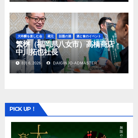
大吟醸を楽しむ会
蔵元
話題の酒
酒と食のイベント
繁桝（福岡県八女市）高橋商店・
中川拓也社長
8月 6, 2026
DAIGINJO-ADMASTER
PICK UP！