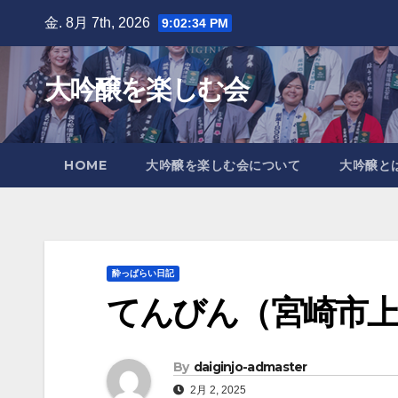
Skip
金. 8月 7th, 2026
9:02:36 PM
to
content
大吟醸を楽しむ会
HOME
大吟醸を楽しむ会について
大吟醸と
酔っぱらい日記
てんびん（宮崎市上
By
daiginjo-admaster
2月 2, 2025