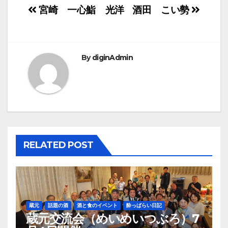
投
宮崎 一心鮨 光洋
酒田 こい勢
稿
ナ
By
diginAdmin
ビ
ゲ
ー
シ
RELATED POST
ョ
ン
蔵元
話題の酒
酒と食のイベント
酔っぱらい日記
蔵元交流会（めいめいつぶろ）7