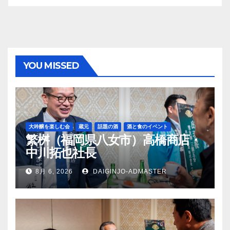
YOU MISSED
大吟醸を楽しむ会
蔵元
話題の酒
酒と食のイベント
繁桝（福岡県八女市）高橋商店・
中川拓也社長
8月 6, 2026
DAIGINJO-ADMASTER