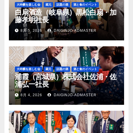
大吟醸を楽しむ会
蔵元
話題の酒
酒と食のイベント
白扇酒造（岐阜県）黒松白扇・加
藤孝明社長
8月 5, 2026
DAIGINJO-ADMASTER
大吟醸を楽しむ会
蔵元
話題の酒
酒と食のイベント
浦霞（宮城県）株式会社佐浦・佐
浦弘一社長
8月 4, 2026
DAIGINJO-ADMASTER