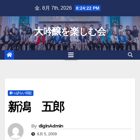
Skip
金. 8月 7th, 2026
8:24:23 PM
to
content
大吟醸を楽しむ会
酔っぱらい日記
新潟 五郎
By
diginAdmin
6月 5, 2009