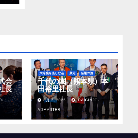
大吟醸を楽しむ会
蔵元
話題の酒
式会
千代の園（熊本県）本
社長
田裕里社長
O-
8月 3, 2026
DAIGINJO-
ADMASTER