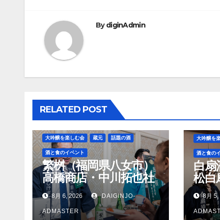
稿
ナ
By
diginAdmin
ビ
ゲ
ー
シ
RELATED POST
ョ
ン
大吟醸を楽しむ会
蔵元
話題の酒
大吟醸を
酒と食のイベント
酒と食の
繁桝（福岡県八女市）
白扇
高橋商店・中川拓也社
松白
長
8月 6, 2026
DAIGINJO-
8月 5,
ADMASTER
ADMAS