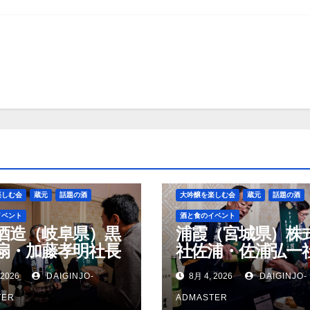
楽しむ会
蔵元
話題の酒
大吟醸を楽しむ会
蔵元
話題の酒
イベント
酒と食のイベント
酒造（岐阜県）黒
浦霞（宮城県）株
扇・加藤孝明社長
社佐浦・佐浦弘一
 2026
DAIGINJO-
8月 4, 2026
DAIGINJO-
TER
ADMASTER