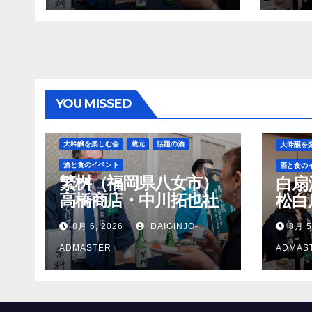
YOU MISSED
大吟醸を楽しむ会
蔵元
話題の酒
大吟醸を
酒と食のイベント
酒と食の
繁桝（福岡県八女市）
白扇
高橋商店・中川拓也社
松白
長
8月 6, 2026
DAIGINJO-
8月 5
ADMASTER
ADMAS