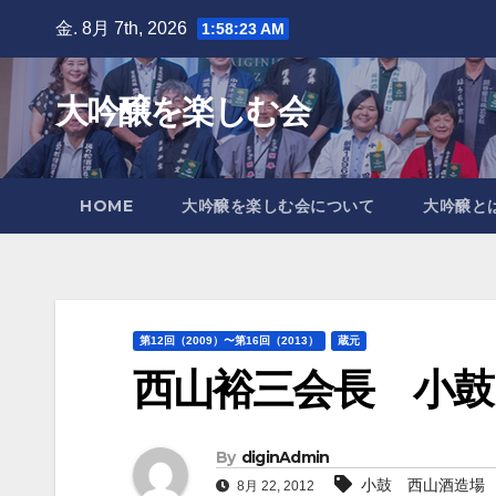
Skip
金. 8月 7th, 2026
1:58:24 AM
to
content
大吟醸を楽しむ会
HOME
大吟醸を楽しむ会について
大吟醸と
第12回（2009）〜第16回（2013）
蔵元
西山裕三会長 小鼓
By
diginAdmin
小鼓 西山酒造場
8月 22, 2012