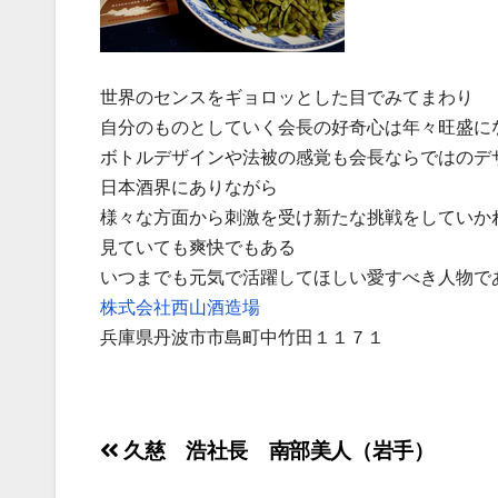
世界のセンスをギョロッとした目でみてまわり
自分のものとしていく会長の好奇心は年々旺盛に
ボトルデザインや法被の感覚も会長ならではのデ
日本酒界にありながら
様々な方面から刺激を受け新たな挑戦をしていか
見ていても爽快でもある
いつまでも元気で活躍してほしい愛すべき人物で
株式会社西山酒造場
兵庫県丹波市市島町中竹田１１７１
投
久慈 浩社長 南部美人（岩手）