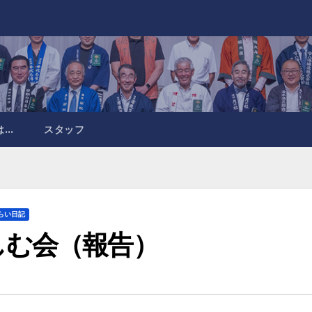
は…
スタッフ
らい日記
しむ会（報告）