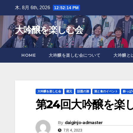
Skip
木. 8月 6th, 2026
12:52:16 PM
to
content
大吟醸を楽しむ会
HOME
大吟醸を楽しむ会について
大吟醸と
大吟醸を楽しむ会
蔵元
話題の酒
酒と食のイベント
酔っぱ
第24回大吟醸を楽
By
daiginjo-admaster
7月 4, 2023