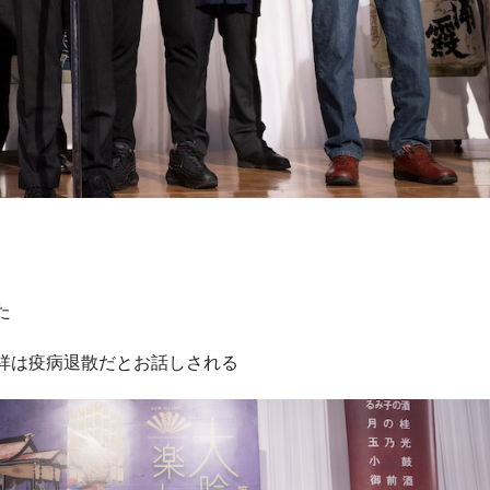
た
祥は疫病退散だとお話しされる