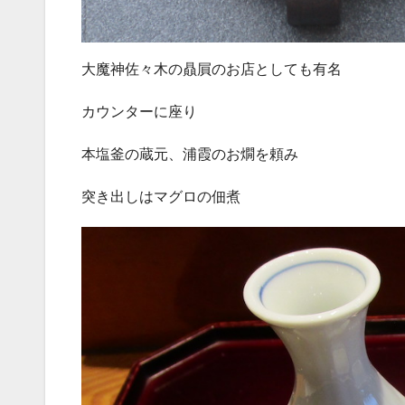
大魔神佐々木の贔屓のお店としても有名
カウンターに座り
本塩釜の蔵元、浦霞のお燗を頼み
突き出しはマグロの佃煮