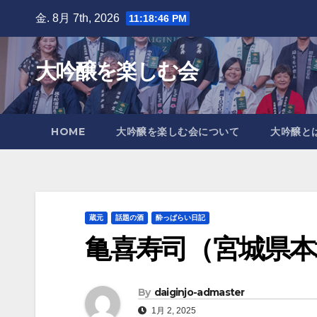
Skip
金. 8月 7th, 2026
11:18:49 PM
to
content
大吟醸を楽しむ会
HOME
大吟醸を楽しむ会について
大吟醸と
蔵元
話題の酒
酔っぱらい日記
亀喜寿司（宮城県本
By
daiginjo-admaster
1月 2, 2025