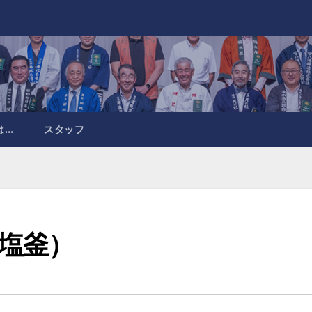
は…
スタッフ
塩釜）