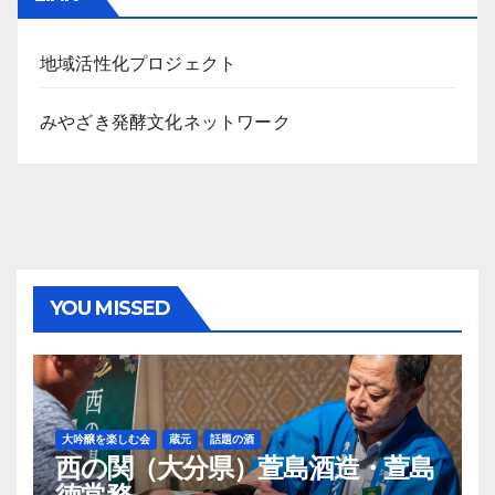
イ
ブ
地域活性化プロジェクト
みやざき発酵文化ネットワーク
YOU MISSED
大吟醸を楽しむ会
蔵元
話題の酒
西の関（大分県）萱島酒造・萱島