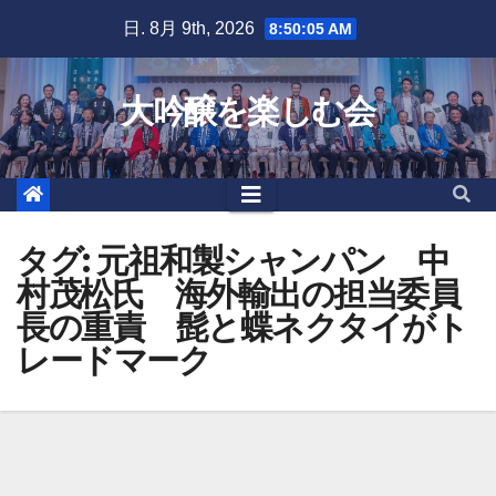
Skip
日. 8月 9th, 2026
8:50:06 AM
to
content
大吟醸を楽しむ会
タグ:
元祖和製シャンパン 中
村茂松氏 海外輸出の担当委員
長の重責 髭と蝶ネクタイがト
レードマーク