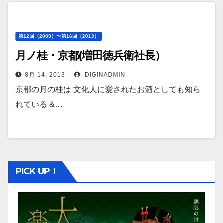
第12回（2009）〜第16回（2013）
月ノ桂・京都(増田徳兵衛社長）
8月 14, 2013
DIGINADMIN
京都の月の桂は 文化人に愛されたお酒としても知ら
れている &…
PICK UP！