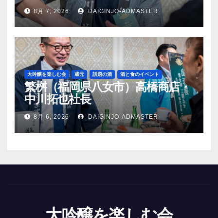
8月 7, 2026
DAIGINJO-ADMASTER
大吟醸を楽しむ会
蔵元
話題の酒
酒と食のイベント
繁桝（福岡県八女市）高橋商店・
中川拓也社長
8月 6, 2026
DAIGINJO-ADMASTER
大吟醸を楽しむ会