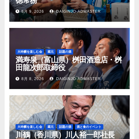
徳常務
8月 9, 2026
DAIGINJO-ADMASTER
大吟醸を楽しむ会
蔵元
話題の酒
満寿泉（富山県）桝田酒造店・桝
田龍次郎取締役
8月 8, 2026
DAIGINJO-ADMASTER
大吟醸を楽しむ会
蔵元
話題の酒
酒と食のイベント
川鶴（香川県）川人裕一郎社長