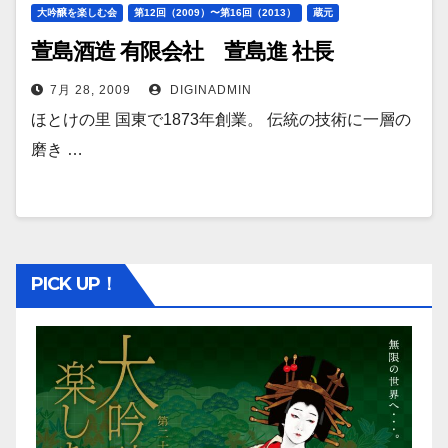
大吟醸を楽しむ会
第12回（2009）〜第16回（2013）
蔵元
萱島酒造 有限会社 萱島進 社長
7月 28, 2009
DIGINADMIN
ほとけの里 国東で1873年創業。 伝統の技術に一層の
磨き …
PICK UP！