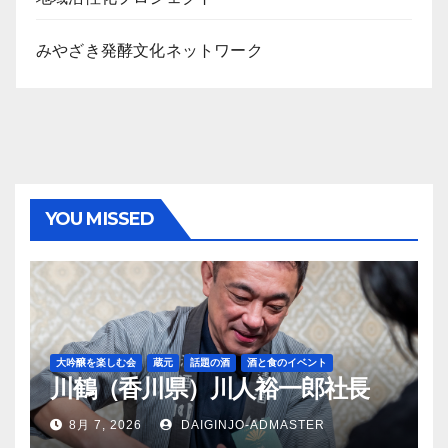
みやざき発酵文化ネットワーク
YOU MISSED
大吟醸を楽しむ会
蔵元
話題の酒
酒と食のイベント
川鶴（香川県）川人裕一郎社長
8月 7, 2026
DAIGINJO-ADMASTER