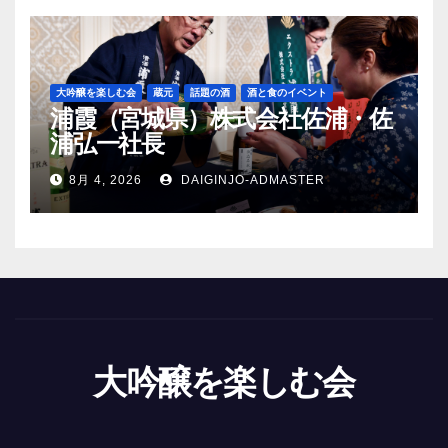
大吟醸を楽しむ会
蔵元
話題の酒
酒と食のイベント
浦霞（宮城県）株式会社佐浦・佐
浦弘一社長
8月 4, 2026
DAIGINJO-ADMASTER
大吟醸を楽しむ会