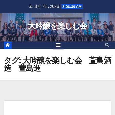
Skip
金. 8月 7th, 2026
8:06:31 AM
to
content
大吟醸を楽しむ会
タグ:
大吟醸を楽しむ会 萱島酒
造 萱島進