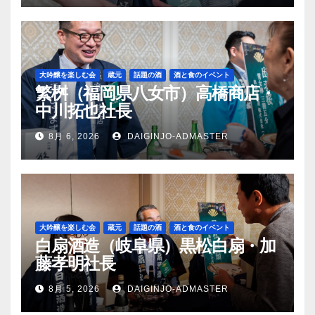
大吟醸を楽しむ会
蔵元
話題の酒
酒と食のイベント
繁桝（福岡県八女市）高橋商店・
中川拓也社長
8月 6, 2026
DAIGINJO-ADMASTER
大吟醸を楽しむ会
蔵元
話題の酒
酒と食のイベント
白扇酒造（岐阜県）黒松白扇・加
藤孝明社長
8月 5, 2026
DAIGINJO-ADMASTER