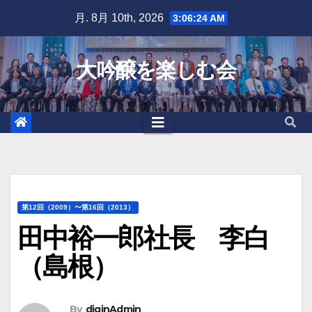
Skip
月. 8月 10th, 2026
3:06:25 AM
to
content
大吟醸を楽しむ会
第12回（2009）〜第16回（2013）
田中裕一郎社長 李白
（島根）
By
diginAdmin