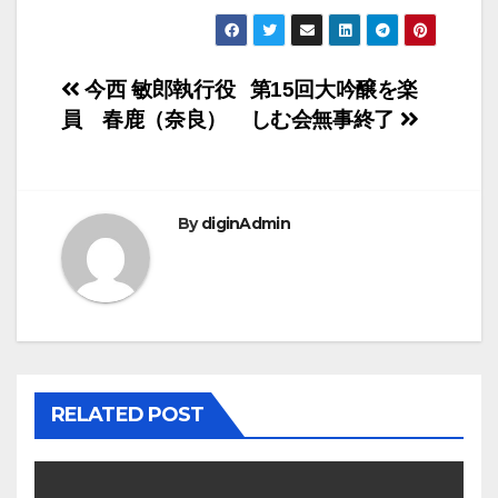
投
今西 敏郎執行役
第15回大吟醸を楽
員 春鹿（奈良）
しむ会無事終了
稿
ナ
ビ
By
diginAdmin
ゲ
ー
シ
ョ
RELATED POST
ン