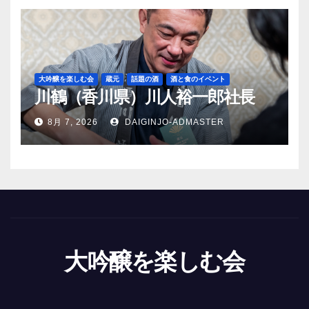
大吟醸を楽しむ会
蔵元
話題の酒
酒と食のイベント
川鶴（香川県）川人裕一郎社長
8月 7, 2026
DAIGINJO-ADMASTER
大吟醸を楽しむ会