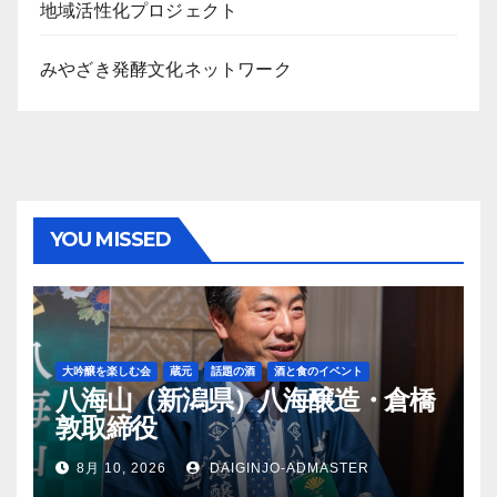
地域活性化プロジェクト
みやざき発酵文化ネットワーク
YOU MISSED
大吟醸を楽しむ会
蔵元
話題の酒
酒と食のイベント
八海山（新潟県）八海醸造・倉橋
敦取締役
8月 10, 2026
DAIGINJO-ADMASTER