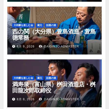
大吟醸を楽しむ会
蔵元
話題の酒
西の関（大分県）萱島酒造・萱島
徳常務
8月 9, 2026
DAIGINJO-ADMASTER
大吟醸を楽しむ会
蔵元
話題の酒
満寿泉（富山県）桝田酒造店・桝
田龍次郎取締役
8月 8, 2026
DAIGINJO-ADMASTER