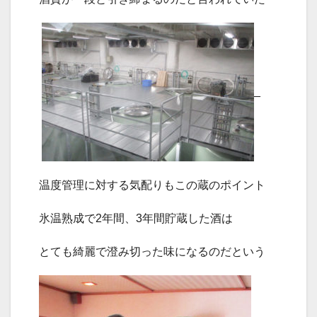
_
温度管理に対する気配りもこの蔵のポイント
氷温熟成で
2
年間、
3
年間貯蔵した酒は
とても綺麗で澄み切った味になるのだという