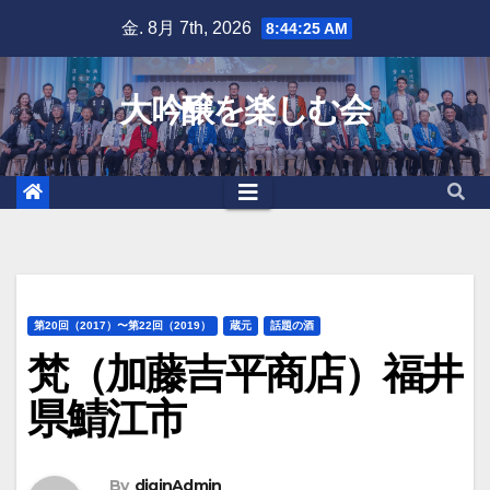
Skip
金. 8月 7th, 2026
8:44:26 AM
to
content
大吟醸を楽しむ会
第20回（2017）〜第22回（2019）
蔵元
話題の酒
梵（加藤吉平商店）福井
県鯖江市
By
diginAdmin