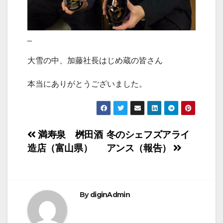
_
大雪の中、加藤社長はじめ蔵の皆さん
本当にありがとうございました。
投
満寿泉 桝田酒
冬のシェフズアライ
造店（富山県）
アンス（報告）
稿
ナ
ビ
By
diginAdmin
ゲ