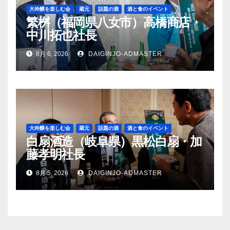
大吟醸を楽しむ会
蔵元
話題の酒
酒と食のイベント
繁桝（福岡県八女市）高橋商店・
中川拓也社長
8月 6, 2026
DAIGINJO-ADMASTER
大吟醸を楽しむ会
蔵元
話題の酒
酒と食のイベント
白扇酒造（岐阜県）黒松白扇・加
藤孝明社長
8月 5, 2026
DAIGINJO-ADMASTER