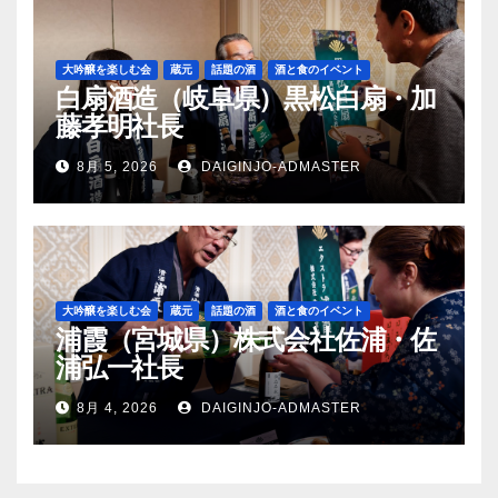
大吟醸を楽しむ会
蔵元
話題の酒
酒と食のイベント
白扇酒造（岐阜県）黒松白扇・加
藤孝明社長
8月 5, 2026
DAIGINJO-ADMASTER
大吟醸を楽しむ会
蔵元
話題の酒
酒と食のイベント
浦霞（宮城県）株式会社佐浦・佐
浦弘一社長
8月 4, 2026
DAIGINJO-ADMASTER