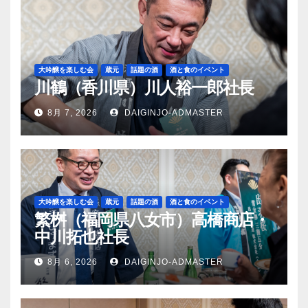
大吟醸を楽しむ会
蔵元
話題の酒
酒と食のイベント
川鶴（香川県）川人裕一郎社長
8月 7, 2026
DAIGINJO-ADMASTER
大吟醸を楽しむ会
蔵元
話題の酒
酒と食のイベント
繁桝（福岡県八女市）高橋商店・
中川拓也社長
8月 6, 2026
DAIGINJO-ADMASTER