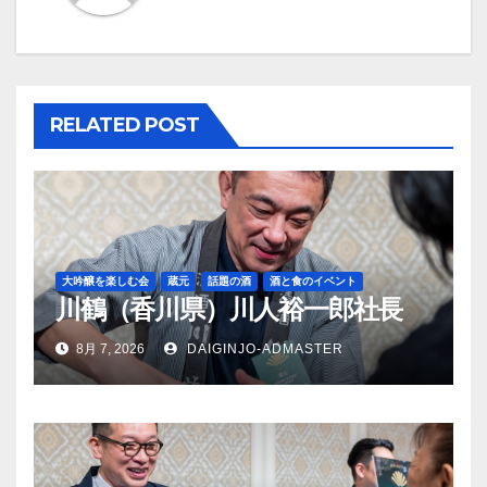
ー
シ
ョ
RELATED POST
ン
大吟醸を楽しむ会
蔵元
話題の酒
酒と食のイベント
川鶴（香川県）川人裕一郎社長
8月 7, 2026
DAIGINJO-ADMASTER