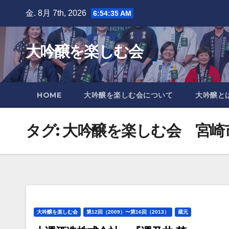
Skip
金. 8月 7th, 2026
6:54:36 AM
to
content
大吟醸を楽しむ会
HOME
大吟醸を楽しむ会について
大吟醸と
タグ:
大吟醸を楽しむ会 宮崎
大吟醸を楽しむ会
第12回（2009）〜第16回（2013）
蔵元