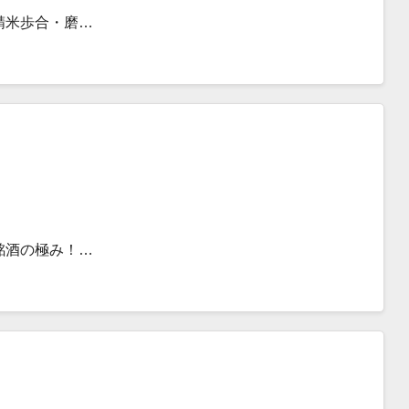
精米歩合・磨…
銘酒の極み！…