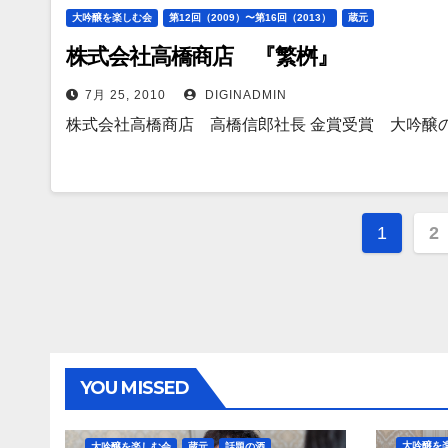
大吟醸を楽しむ会
第12回（2009）〜第16回（2013）
蔵元
株式会社高橋商店 『繁桝』
7月 25, 2010
DIGINADMIN
株式会社高橋商店 高橋信郎社長 金賞受賞 大吟醸
投
1
2
稿
の
ペ
YOU MISSED
ー
ジ
大吟醸を
大吟醸を楽しむ会
蔵元
話題の酒