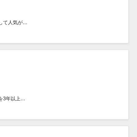
して人気が…
を3年以上…