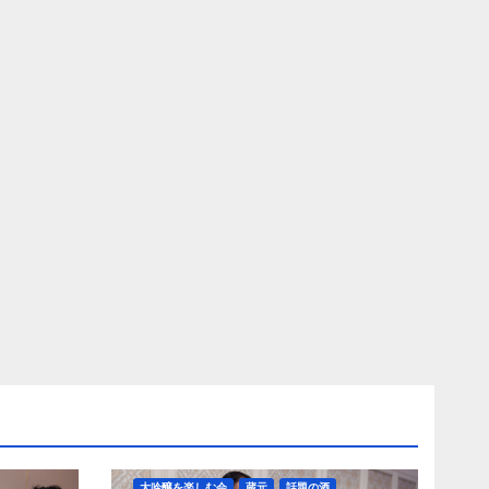
大吟醸を楽しむ会
蔵元
話題の酒